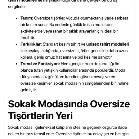
tshirt modelleri
ile karşılaştırıldığında daha gevşek bir duruş
sergilerler.
Tanım:
Oversize tişörtler, vücuda oturmaktan ziyade serbest
bir kesim sunar. Bu nedenle günlük kullanımda, spor
aktivitelerde veya rahat bir şıklık arayanlar için ideal bir
tercihtir.
Farklılıklar:
Standart kesim tshirt ve
unisex tshirt modelleri
ile karşılaştırıldığında, oversize tişörtler genellikle daha uzun
kollara, geniş omuz hatlarına ve bol kesime sahiptir.
Trend ve Fonksiyon:
Hem gençler hem de rahatlığı ön
planda tutan yetişkin kullanıcılar arasında popülerdir. Moda
dünyasında, özgürlük ve kendine güven mesajı veren
oversize kesimler, sokak modasının simgelerinden biri haline
gelmiştir.
Sokak Modasında Oversize
Tişörtlerin Yeri
Sokak modası, geleneksel kalıpların ötesine geçerek özgürce ifade
edilen bir
tarzı temsil eder
. Oversize tişörtler, bu anlayışın en belirgin