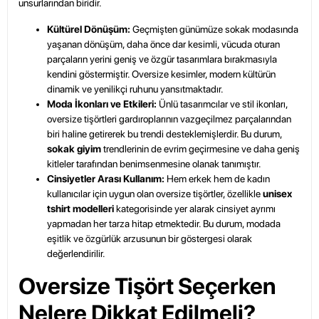
unsurlarından biridir.
Kültürel Dönüşüm:
Geçmişten günümüze sokak modasında
yaşanan dönüşüm, daha önce dar kesimli, vücuda oturan
parçaların yerini geniş ve özgür tasarımlara bırakmasıyla
kendini göstermiştir. Oversize kesimler, modern kültürün
dinamik ve yenilikçi ruhunu yansıtmaktadır.
Moda İkonları ve Etkileri:
Ünlü tasarımcılar ve stil ikonları,
oversize tişörtleri gardıroplarının vazgeçilmez parçalarından
biri haline getirerek bu trendi desteklemişlerdir. Bu durum,
sokak giyim
trendlerinin de evrim geçirmesine ve daha geniş
kitleler tarafından benimsenmesine olanak tanımıştır.
Cinsiyetler Arası Kullanım:
Hem erkek hem de kadın
kullanıcılar için uygun olan oversize tişörtler, özellikle
unisex
tshirt modelleri
kategorisinde yer alarak cinsiyet ayrımı
yapmadan her tarza hitap etmektedir. Bu durum, modada
eşitlik ve özgürlük arzusunun bir göstergesi olarak
değerlendirilir.
Oversize Tişört Seçerken
Nelere Dikkat Edilmeli?