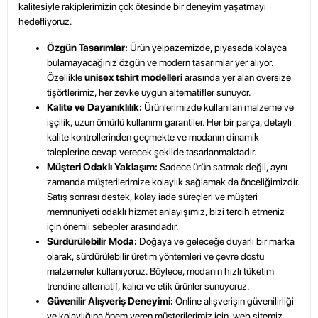
kalitesiyle rakiplerimizin çok ötesinde bir deneyim yaşatmayı
hedefliyoruz.
Özgün Tasarımlar:
Ürün yelpazemizde, piyasada kolayca
bulamayacağınız özgün ve modern tasarımlar yer alıyor.
Özellikle
unisex tshirt modelleri
arasında yer alan oversize
tişörtlerimiz, her zevke uygun alternatifler sunuyor.
Kalite ve Dayanıklılık:
Ürünlerimizde kullanılan malzeme ve
işçilik, uzun ömürlü kullanımı garantiler. Her bir parça, detaylı
kalite kontrollerinden geçmekte ve modanın dinamik
taleplerine cevap verecek şekilde tasarlanmaktadır.
Müşteri Odaklı Yaklaşım:
Sadece ürün satmak değil, aynı
zamanda müşterilerimize kolaylık sağlamak da önceliğimizdir.
Satış sonrası destek, kolay iade süreçleri ve müşteri
memnuniyeti odaklı hizmet anlayışımız, bizi tercih etmeniz
için önemli sebepler arasındadır.
Sürdürülebilir Moda:
Doğaya ve geleceğe duyarlı bir marka
olarak, sürdürülebilir üretim yöntemleri ve çevre dostu
malzemeler kullanıyoruz. Böylece, modanın hızlı tüketim
trendine alternatif, kalıcı ve etik ürünler sunuyoruz.
Güvenilir Alışveriş Deneyimi:
Online alışverişin güvenilirliği
ve kolaylığına önem veren müşterilerimiz için, web sitemiz