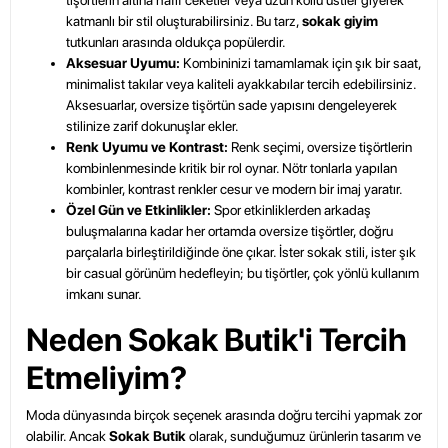
tişörtlerin altına hafif ceketler veya uzun kollu üstler giyerek
katmanlı bir stil oluşturabilirsiniz. Bu tarz,
sokak giyim
tutkunları arasında oldukça popülerdir.
Aksesuar Uyumu:
Kombininizi tamamlamak için şık bir saat,
minimalist takılar veya kaliteli ayakkabılar tercih edebilirsiniz.
Aksesuarlar, oversize tişörtün sade yapısını dengeleyerek
stilinize zarif dokunuşlar ekler.
Renk Uyumu ve Kontrast:
Renk seçimi, oversize tişörtlerin
kombinlenmesinde kritik bir rol oynar. Nötr tonlarla yapılan
kombinler, kontrast renkler cesur ve modern bir imaj yaratır.
Özel Gün ve Etkinlikler:
Spor etkinliklerden arkadaş
buluşmalarına kadar her ortamda oversize tişörtler, doğru
parçalarla birleştirildiğinde öne çıkar. İster sokak stili, ister şık
bir casual görünüm hedefleyin; bu tişörtler, çok yönlü kullanım
imkanı sunar.
Neden Sokak Butik'i Tercih
Etmeliyim?
Moda dünyasında birçok seçenek arasında doğru tercihi yapmak zor
olabilir. Ancak
Sokak Butik
olarak, sunduğumuz ürünlerin tasarım ve