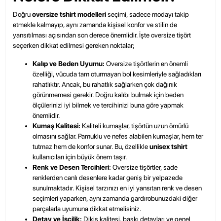
Doğru
oversize tshirt modelleri
seçimi, sadece modayı takip
etmekle kalmayıp, aynı zamanda
kişisel konfor ve stilin
de
yansıtılması açısından son derece önemlidir. İşte oversize tişört
seçerken dikkat edilmesi gereken noktalar;
Kalıp ve Beden Uyumu:
Oversize tişörtlerin en önemli
özelliği, vücuda tam oturmayan bol kesimleriyle sağladıkları
rahatlıktır. Ancak, bu rahatlık sağlarken çok dağınık
görünmemesi gerekir. Doğru kalıbı bulmak için beden
ölçülerinizi iyi bilmek ve tercihinizi buna göre yapmak
önemlidir.
Kumaş Kalitesi:
Kaliteli kumaşlar, tişörtün uzun ömürlü
olmasını sağlar. Pamuklu ve nefes alabilen kumaşlar, hem ter
tutmaz hem de konfor sunar. Bu, özellikle
unisex tshirt
kullanıcıları için büyük önem taşır.
Renk ve Desen Tercihleri:
Oversize tişörtler, sade
renklerden canlı desenlere kadar geniş bir yelpazede
sunulmaktadır. Kişisel tarzınızı en iyi yansıtan renk ve desen
seçimleri yaparken, aynı zamanda gardırobunuzdaki diğer
parçalarla uyumuna dikkat etmelisiniz.
Detay ve İşçilik:
Dikiş kalitesi, baskı detayları ve genel