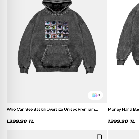
4
Who Can See Baskılı Oversize Unisex Premium
Money Hand Bask
Yıkamalı Siyah Hoodie
Yıkamalı Siyah 
1.399,90 TL
1.399,90 TL