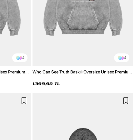
4
4
nisex Premium
Who Can See Truth Baskılı Oversize Unisex Premium
Yıkamalı Beyaz Hoodie
1.399,90 TL