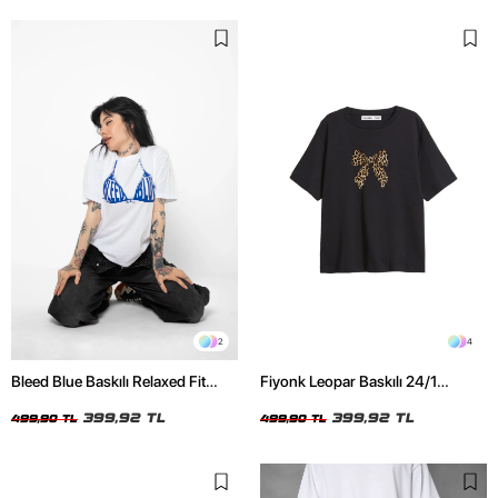
2
4
Bleed Blue Baskılı Relaxed Fit
Fiyonk Leopar Baskılı 24/1
Beyaz Kadın Tshirt
Oversize Relaxed Fit Siyah Kadın
399,92 TL
Tshirt
399,92 TL
499,90 TL
499,90 TL