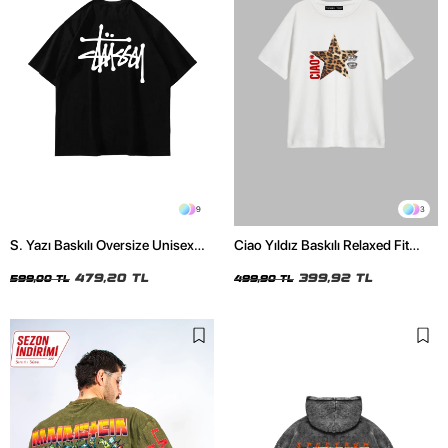
9
3
S. Yazı Baskılı Oversize Unisex
Ciao Yıldız Baskılı Relaxed Fit
Siyah Tshirt
Beyaz Kadın Tshirt
479,20 TL
399,92 TL
599,00 TL
499,90 TL