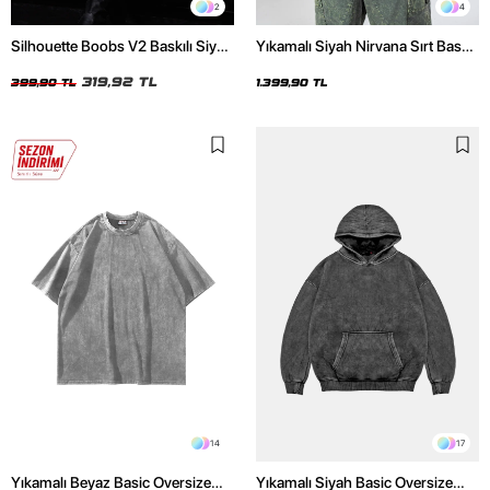
2
4
Silhouette Boobs V2 Baskılı Siyah
Yıkamalı Siyah Nirvana Sırt Baskılı
Crop Top
Unisex Oversize Hoodie
319,92 TL
399,90 TL
1.399,90 TL
14
17
Yıkamalı Beyaz Basic Oversize
Yıkamalı Siyah Basic Oversize