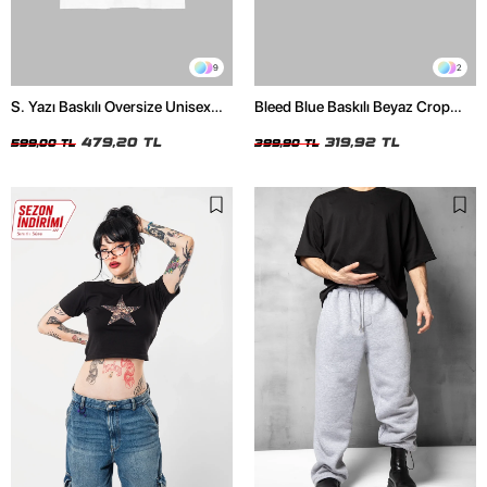
9
2
S. Yazı Baskılı Oversize Unisex
Bleed Blue Baskılı Beyaz Crop
Beyaz Tshirt
Top
479,20 TL
319,92 TL
599,00 TL
399,90 TL