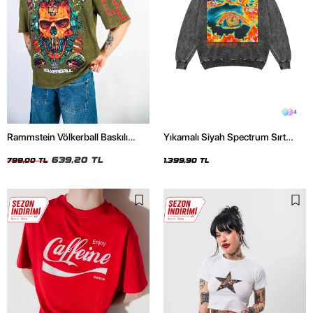
4
Rammstein Völkerball Baskılı
Yıkamalı Siyah Spectrum Sırt
Oversize Unisex Yıkamalı Yeşil
Baskılı Oversize Unisex Hoodie
Tshirt
639,20 TL
799,00 TL
1.399,90 TL