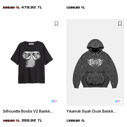
Unisex Tshirt
Unisex Hoodie
479,92 TL
599,90 TL
1.099,90 TL
2
3
Silhouette Boobs V2 Baskılı
Yıkamalı Siyah Dusk Baskılı
Relaxed Fit Siyah Kadın Tshirt
Oversize Unisex Hoodie
399,92 TL
499,90 TL
1.399,90 TL