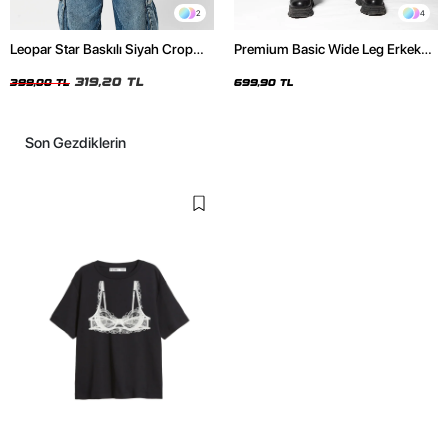
2
4
Leopar Star Baskılı Siyah Crop
Premium Basic Wide Leg Erkek
Top
Gri Eşofman Altı
319,20 TL
399,00 TL
699,90 TL
Son Gezdiklerin