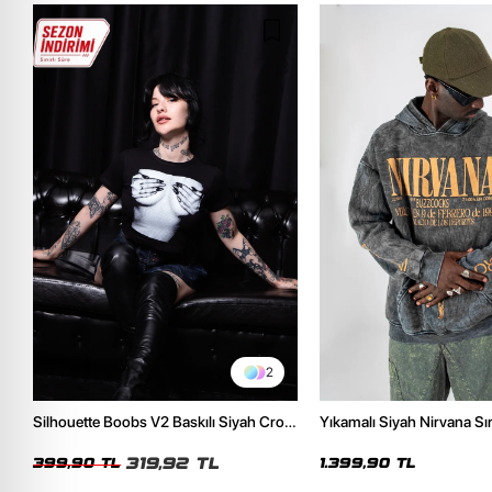
2
Silhouette Boobs V2 Baskılı Siyah Crop
Yıkamalı Siyah Nirvana Sır
Top
Unisex Oversize Hoodie
319,92 TL
399,90 TL
1.399,90 TL