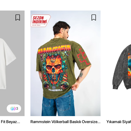
3
 Fit Beyaz
Rammstein Völkerball Baskılı Oversize
Yıkamalı Siya
Unisex Yıkamalı Yeşil Tshirt
Oversize Uni