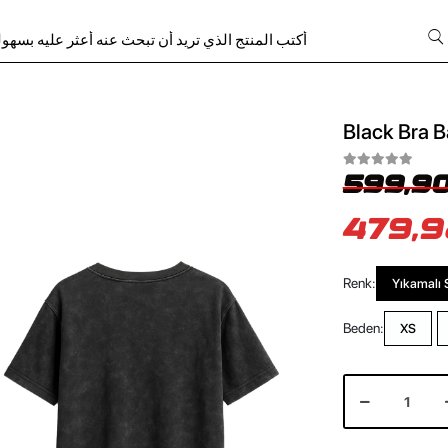
Black Bra B
599,90
479,9
Renk:
Yıkamalı 
Beden:
XS