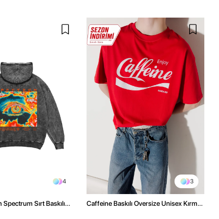
4
3
h Spectrum Sırt Baskılı
Caffeine Baskılı Oversize Unisex Kırmızı
sex Hoodie
Tshirt