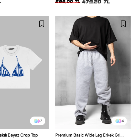
479,20 TL
L
599,00 TL
2
4
skılı Beyaz Crop Top
Premium Basic Wide Leg Erkek Gri