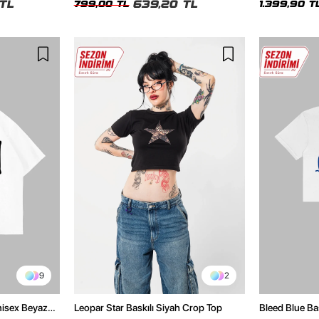
TL
639,20 TL
799,00 TL
1.399,90 T
9
2
Unisex Beyaz
Leopar Star Baskılı Siyah Crop Top
Bleed Blue Ba