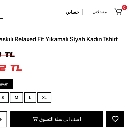
0
حسابي
مفضلاتي
askılı Relaxed Fit Yıkamalı Siyah Kadın Tshirt
 TL
2 TL
Siyah
S
M
L
XL
اضف الى سلة التسوق