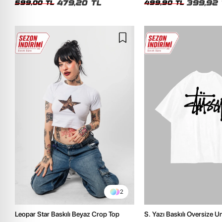
479,20 TL
399,92 
599,00 TL
499,90 TL
2
Leopar Star Baskılı Beyaz Crop Top
S. Yazı Baskılı Oversize 