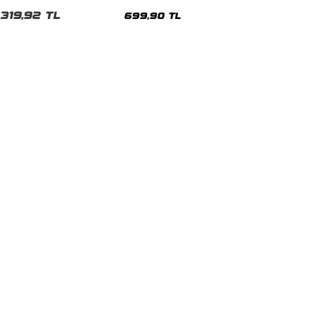
Eşofman Altı
319,92 TL
699,90 TL