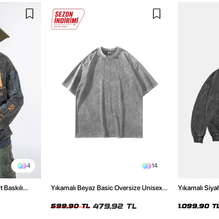
4
14
t Baskılı
Yıkamalı Beyaz Basic Oversize Unisex
Yıkamalı Siya
Tshirt
Hoodie
479,92 TL
599,90 TL
1.099,90 T