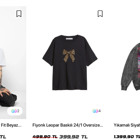
2
4
 Fit Beyaz
Fiyonk Leopar Baskılı 24/1 Oversize
Yıkamalı Siyah
Relaxed Fit Siyah Kadın Tshirt
Oversize Uni
TL
399,92 TL
499,90 TL
1.399,90 T