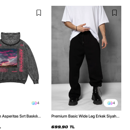
4
4
 Asperitas Sırt Baskılı
Premium Basic Wide Leg Erkek Siyah
sex Hoodie
Eşofman Altı
L
699,90 TL