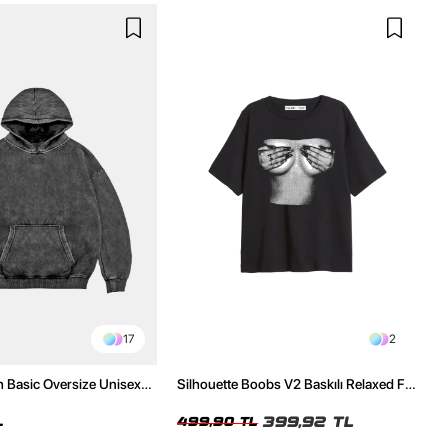
17
2
h Basic Oversize Unisex
Silhouette Boobs V2 Baskılı Relaxed Fit
Siyah Kadın Tshirt
399,92 TL
L
499,90 TL