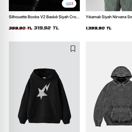
2
Silhouette Boobs V2 Baskılı Siyah Crop
Yıkamalı Siyah Nirvana Sır
Top
Unisex Oversize Hoodie
319,92 TL
399,90 TL
1.399,90 TL