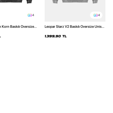
4
4
h Korn Baskılı Oversize
Leopar Starz V2 Baskılı Oversize Unisex
e
Premium Yıkamalı Beyaz Hoodie
L
1.399,90 TL