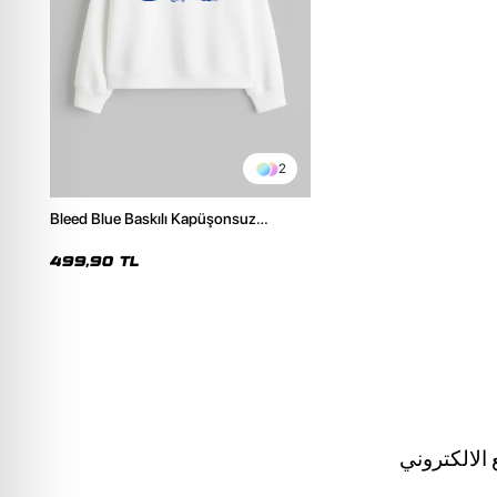
2
Bleed Blue Baskılı Kapüşonsuz
Relaxed Fit Kadın Beyaz Sweatshirt
499,90 TL
الالكتروني