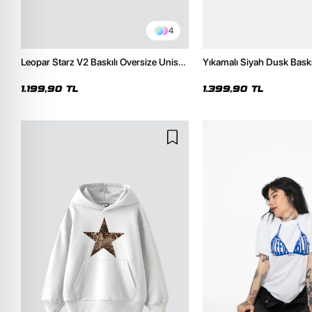
4
Leopar Starz V2 Baskılı Oversize Unisex
Yıkamalı Siyah Dusk Baskı
Premium Siyah Hoodie
Unisex Hoodie
1.199,90 TL
1.399,90 TL