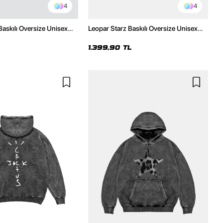
4
4
Baskılı Oversize Unisex
Leopar Starz Baskılı Oversize Unisex
h Hoodie
Premium Yıkamalı Siyah Hoodie
1.399,90 TL