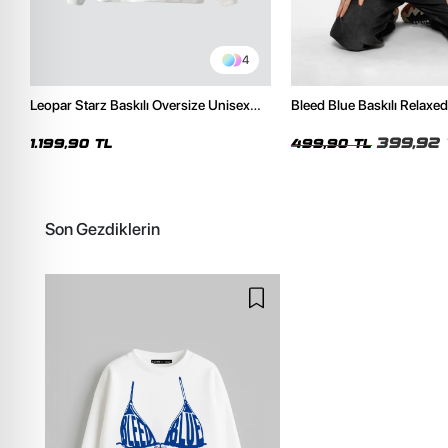
4
Leopar Starz Baskılı Oversize Unisex
Bleed Blue Baskılı Relaxed
Premium Beyaz Hoodie
Kadın Tshirt
399,92 
1.199,90 TL
499,90 TL
Son Gezdiklerin