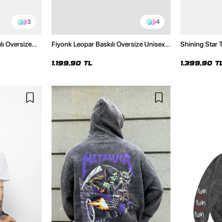
3
4
lı Oversize
Fiyonk Leopar Baskılı Oversize Unisex
Shining Star T
Premium Siyah Hoodie
Unisex Premi
1.199,90 TL
1.399,90 T