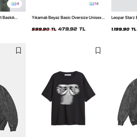
4
14
t Baskılı
Yıkamalı Beyaz Basic Oversize Unisex
Leopar Starz 
Tshirt
Premium Siya
479,92 TL
599,90 TL
1.199,90 TL