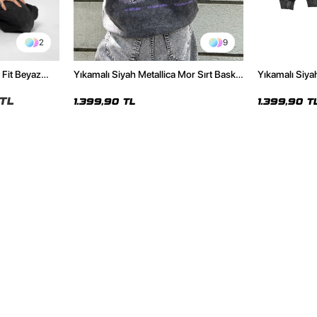
2
9
 Fit Beyaz
Yıkamalı Siyah Metallica Mor Sırt Baskılı
Yıkamalı Siya
Oversize Kapüşonlu Hoodie
Unisex Hoodi
TL
1.399,90 TL
1.399,90 T