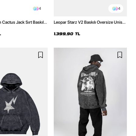
4
4
 Cactus Jack Sırt Baskılı
Leopar Starz V2 Baskılı Oversize Unisex
sex Hoodie
Premium Yıkamalı Siyah Hoodie
L
1.399,90 TL