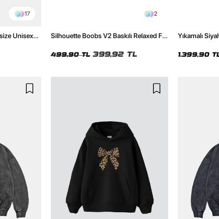
17
2
size Unisex
Silhouette Boobs V2 Baskılı Relaxed Fit
Yıkamalı Siyah
Siyah Kadın Tshirt
Oversize Uni
399,92 TL
499,90 TL
1.399,90 T