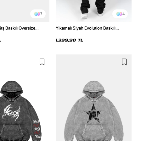
7
4
aş Baskılı Oversize
Yıkamalı Siyah Evolution Baskılı
um Yıkamalı Siyah Hoodie
Oversize Unisex Kapüşonlu Hoodie
L
1.399,90 TL