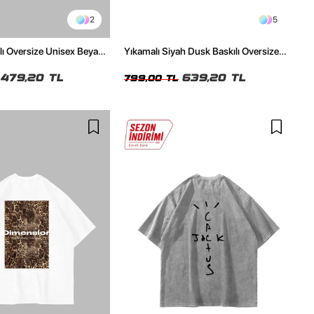
2
5
ılı Oversize Unisex Beyaz
Yıkamalı Siyah Dusk Baskılı Oversize
Unisex Tshirt
479,20 TL
639,20 TL
799,00 TL