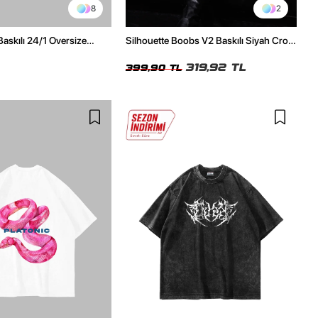
8
2
Baskılı 24/1 Oversize
Silhouette Boobs V2 Baskılı Siyah Crop
Tshirt
Top
319,92 TL
399,90 TL