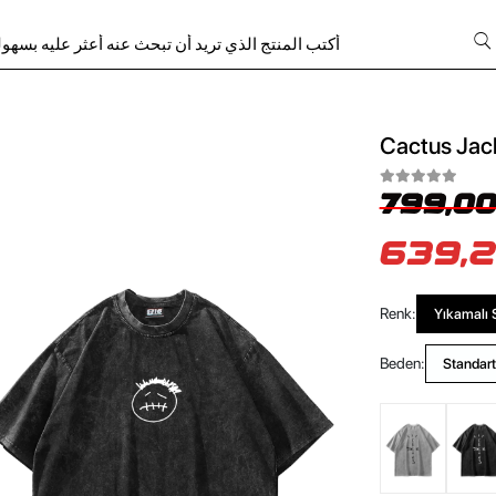
Cactus Jack
799,00
639,2
Renk:
Yıkamalı 
Beden:
Standart