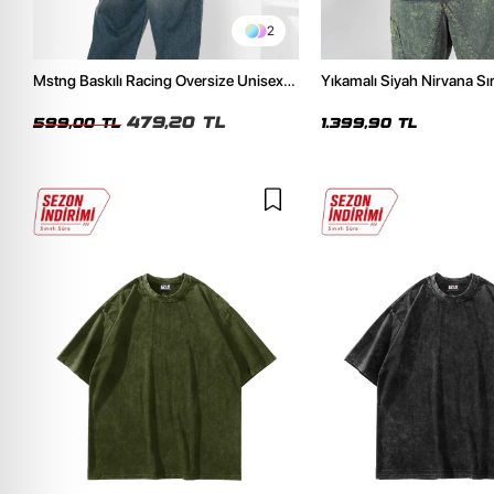
2
Mstng Baskılı Racing Oversize Unisex
Yıkamalı Siyah Nirvana Sır
Beyaz Tshirt
Unisex Oversize Hoodie
479,20 TL
599,00 TL
1.399,90 TL