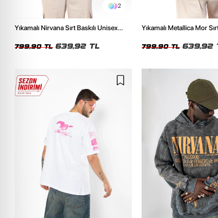
2
Yıkamalı Nirvana Sırt Baskılı Unisex
Yıkamalı Metallica Mor Sırt
Oversize Tshirt
Unisex Oversize Tshirt
639,92 TL
639,92 
799,90 TL
799,90 TL