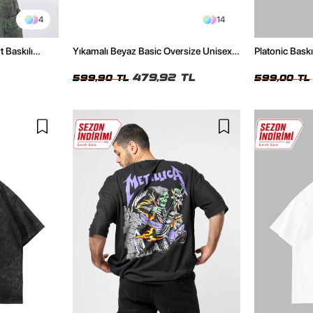
4
14
t Baskılı
Yıkamalı Beyaz Basic Oversize Unisex
Platonic Bask
Tshirt
Tshirt
479,92 TL
599,90 TL
599,00 TL