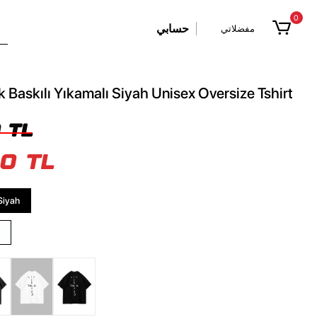
0
حسابي
مفضلاتي
 Baskılı Yıkamalı Siyah Unisex Oversize Tshirt
 TL
0 TL
Siyah