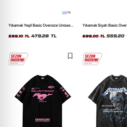
14
Yıkamalı Yeşil Basic Oversize Unisex
Yıkamalı Siyah Basic Over
Tshirt
Tshirt
479,28 TL
559,20 
599,10 TL
699,00 TL