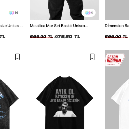
14
4
size Unisex
Metallica Mor Sırt Baskılı Unisex
Dİmension Bas
Oversize Siyah Tshirt
Oversize Unis
TL
479,20 TL
599,00 TL
599,00 TL