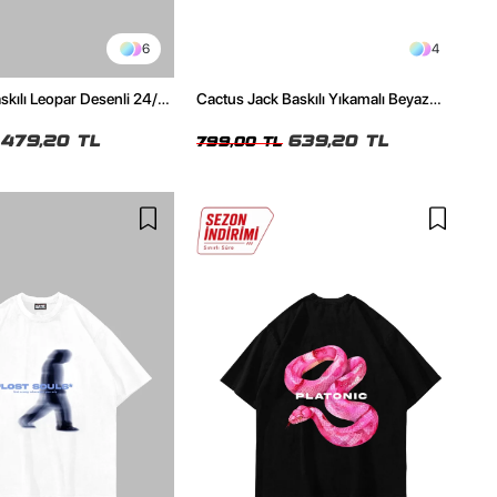
6
4
kılı Leopar Desenli 24/1
Cactus Jack Baskılı Yıkamalı Beyaz
ex Beyaz Tshirt
Unisex Oversize Tshirt
479,20 TL
639,20 TL
799,00 TL