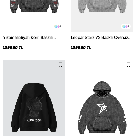
4
4
Yıkamalı Siyah Korn Baskılı
Leopar Starz V2 Baskılı Oversize
Oversize Unisex Hoodie
Unisex Premium Yıkamalı Beyaz
Hoodie
1.399,90 TL
1.399,90 TL