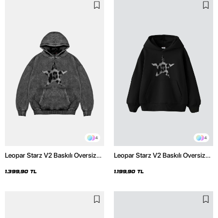
4
4
Leopar Starz V2 Baskılı Oversize
Leopar Starz V2 Baskılı Oversize
Unisex Premium Yıkamalı Siyah
Unisex Premium Siyah Hoodie
Hoodie
1.399,90 TL
1.199,90 TL