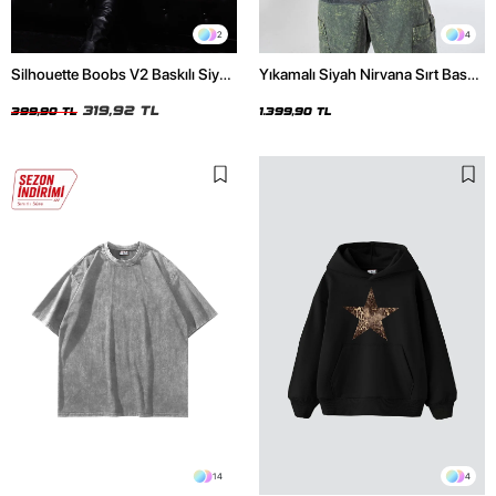
2
4
Silhouette Boobs V2 Baskılı Siyah
Yıkamalı Siyah Nirvana Sırt Baskılı
Crop Top
Unisex Oversize Hoodie
319,92 TL
399,90 TL
1.399,90 TL
14
4