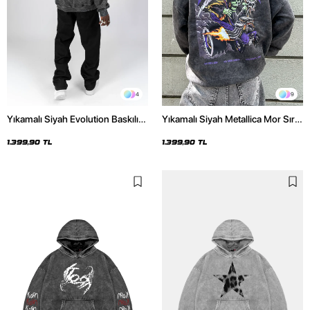
4
9
Yıkamalı Siyah Evolution Baskılı
Yıkamalı Siyah Metallica Mor Sırt
Oversize Unisex Kapüşonlu
Baskılı Oversize Kapüşonlu
Hoodie
Hoodie
1.399,90 TL
1.399,90 TL