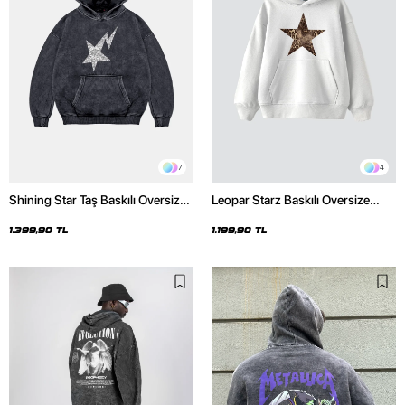
7
4
Shining Star Taş Baskılı Oversize
Leopar Starz Baskılı Oversize
Unisex Premium Yıkamalı Siyah
Unisex Premium Beyaz Hoodie
Hoodie
1.399,90 TL
1.199,90 TL