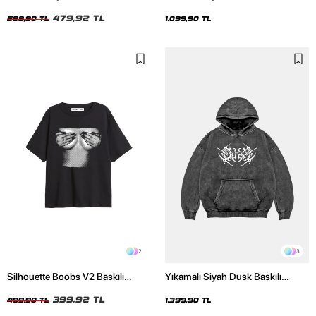
Unisex Tshirt
Unisex Hoodie
479,92 TL
599,90 TL
1.099,90 TL
2
3
Silhouette Boobs V2 Baskılı
Yıkamalı Siyah Dusk Baskılı
Relaxed Fit Siyah Kadın Tshirt
Oversize Unisex Hoodie
399,92 TL
499,90 TL
1.399,90 TL