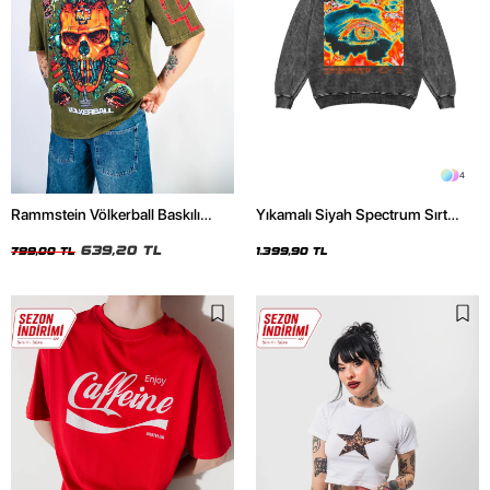
4
Rammstein Völkerball Baskılı
Yıkamalı Siyah Spectrum Sırt
Oversize Unisex Yıkamalı Yeşil
Baskılı Oversize Unisex Hoodie
Tshirt
639,20 TL
799,00 TL
1.399,90 TL