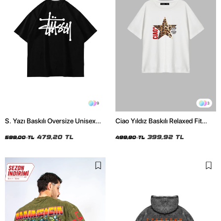
9
3
S. Yazı Baskılı Oversize Unisex
Ciao Yıldız Baskılı Relaxed Fit
Siyah Tshirt
Beyaz Kadın Tshirt
479,20 TL
399,92 TL
599,00 TL
499,90 TL