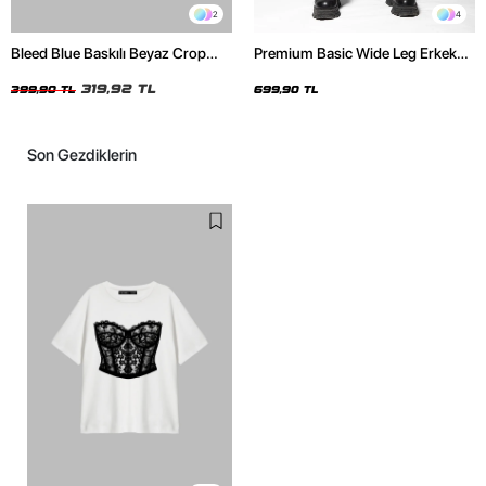
2
4
Bleed Blue Baskılı Beyaz Crop
Premium Basic Wide Leg Erkek
Top
Gri Eşofman Altı
319,92 TL
399,90 TL
699,90 TL
Son Gezdiklerin