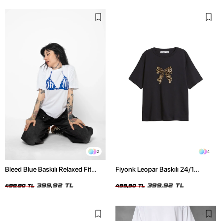
2
4
Bleed Blue Baskılı Relaxed Fit
Fiyonk Leopar Baskılı 24/1
Beyaz Kadın Tshirt
Oversize Relaxed Fit Siyah Kadın
399,92 TL
Tshirt
399,92 TL
499,90 TL
499,90 TL