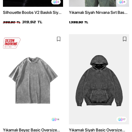
2
4
Silhouette Boobs V2 Baskılı Siyah
Yıkamalı Siyah Nirvana Sırt Baskılı
Crop Top
Unisex Oversize Hoodie
319,92 TL
399,90 TL
1.399,90 TL
14
17
Yıkamalı Beyaz Basic Oversize
Yıkamalı Siyah Basic Oversize