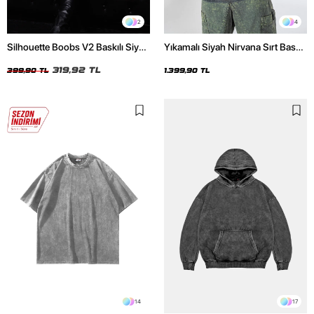
2
4
Silhouette Boobs V2 Baskılı Siyah
Yıkamalı Siyah Nirvana Sırt Baskılı
Crop Top
Unisex Oversize Hoodie
319,92 TL
399,90 TL
1.399,90 TL
14
17