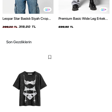
2
4
Leopar Star Baskılı Siyah Crop
Premium Basic Wide Leg Erkek
Top
Gri Eşofman Altı
319,20 TL
399,00 TL
699,90 TL
Son Gezdiklerin