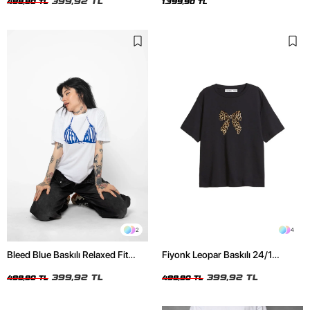
399,92 TL
499,90 TL
1.399,90 TL
2
4
Bleed Blue Baskılı Relaxed Fit
Fiyonk Leopar Baskılı 24/1
Beyaz Kadın Tshirt
Oversize Relaxed Fit Siyah Kadın
399,92 TL
Tshirt
399,92 TL
499,90 TL
499,90 TL