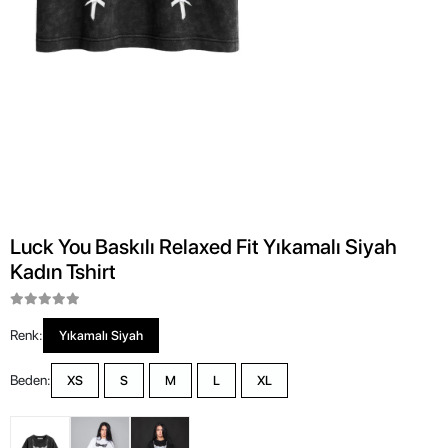
Luck You Baskılı Relaxed Fit Yıkamalı Siyah
Kadın Tshirt
Renk:
Yıkamalı Siyah
Beden:
XS
S
M
L
XL