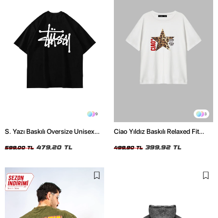
9
3
S. Yazı Baskılı Oversize Unisex
Ciao Yıldız Baskılı Relaxed Fit
Siyah Tshirt
Beyaz Kadın Tshirt
479,20 TL
399,92 TL
599,00 TL
499,90 TL