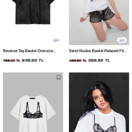
4
3
Reverse Taş Baskılı Oversize
Send Nudes Baskılı Relaxed Fit
Unisex Yıkamalı Siyah Tshirt
Beyaz Kadın Tshirt
639,20 TL
399,92 TL
799,00 TL
499,90 TL