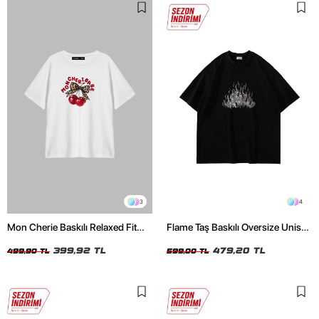
3
4
Mon Cherie Baskılı Relaxed Fit
Flame Taş Baskılı Oversize Unisex
Beyaz Kadın Tshirt
Siyah Tshirt
399,92 TL
479,20 TL
499,90 TL
599,00 TL