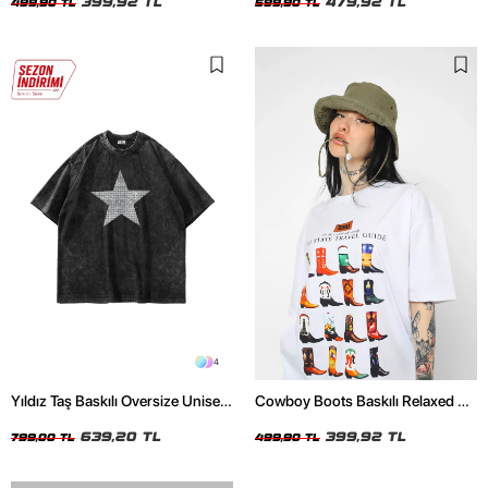
399,92 TL
Tshirt
479,92 TL
499,90 TL
599,90 TL
4
Yıldız Taş Baskılı Oversize Unisex
Cowboy Boots Baskılı Relaxed Fit
Yıkamalı Siyah Tshirt
Beyaz Kadın Tshirt
639,20 TL
399,92 TL
799,00 TL
499,90 TL