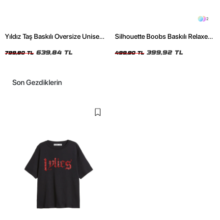
2
Yıldız Taş Baskılı Oversize Unisex
Silhouette Boobs Baskılı Relaxed
Yıkamalı Pembe Tshirt
Fit Siyah Kadın Tshirt
639,84 TL
399,92 TL
799,80 TL
499,90 TL
Son Gezdiklerin