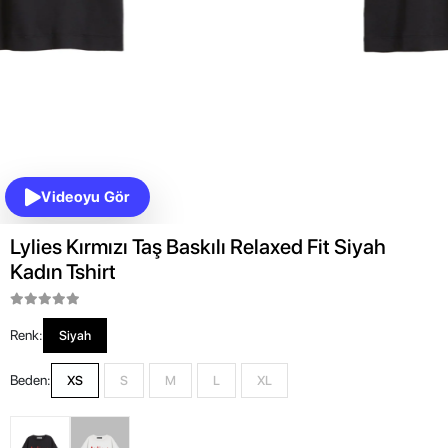
Videoyu Gör
Lylies Kırmızı Taş Baskılı Relaxed Fit Siyah
Kadın Tshirt
Renk:
Siyah
Beden:
XS
S
M
L
XL