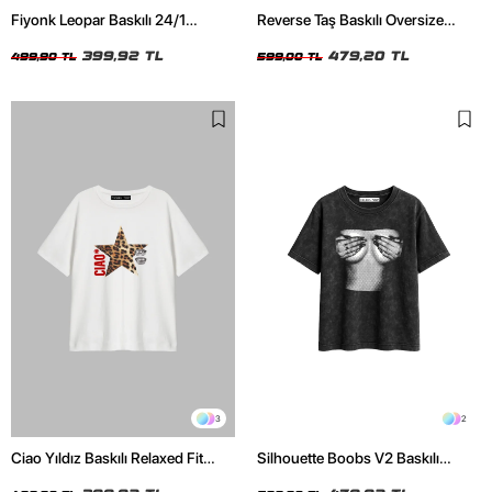
Fiyonk Leopar Baskılı 24/1
Reverse Taş Baskılı Oversize
Oversize Relaxed Fit Siyah Kadın
Unisex Siyah Tshirt
Tshirt
399,92 TL
479,20 TL
499,90 TL
599,00 TL
3
2
Ciao Yıldız Baskılı Relaxed Fit
Silhouette Boobs V2 Baskılı
Beyaz Kadın Tshirt
Relaxed Fit Yıkamalı Siyah Kadın