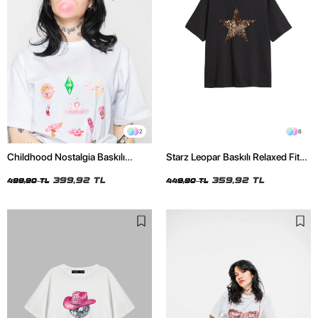
2
8
Childhood Nostalgia Baskılı
Starz Leopar Baskılı Relaxed Fit
Relaxed Fit Beyaz Kadın Tshirt
Siyah Kadın Tshirt
399,92 TL
359,92 TL
499,90 TL
449,90 TL