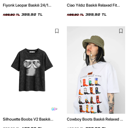
Fiyonk Leopar Baskılı 24/1
Ciao Yıldız Baskılı Relaxed Fit
Oversize Relaxed Fit Siyah Kadın
Beyaz Kadın Tshirt
Tshirt
399,92 TL
399,92 TL
499,90 TL
499,90 TL
2
Silhouette Boobs V2 Baskılı
Cowboy Boots Baskılı Relaxed Fit
Relaxed Fit Yıkamalı Siyah Kadın
Beyaz Kadın Tshirt