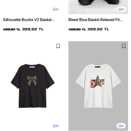
2
2
Silhouette Boobs V2 Baskılı
Bleed Blue Baskılı Relaxed Fit
Relaxed Fit Siyah Kadın Tshirt
Beyaz Kadın Tshirt
399,92 TL
399,92 TL
499,90 TL
499,90 TL
4
3