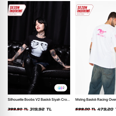
2
Silhouette Boobs V2 Baskılı Siyah Crop
Mstng Baskılı Racing Ove
Top
Beyaz Tshirt
319,92 TL
479,20 
399,90 TL
599,00 TL