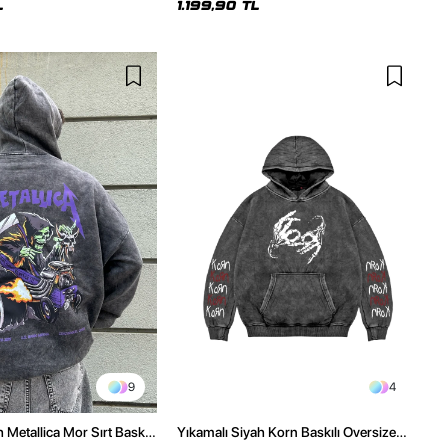
L
1.199,90 TL
9
4
 Metallica Mor Sırt Baskılı
Yıkamalı Siyah Korn Baskılı Oversize