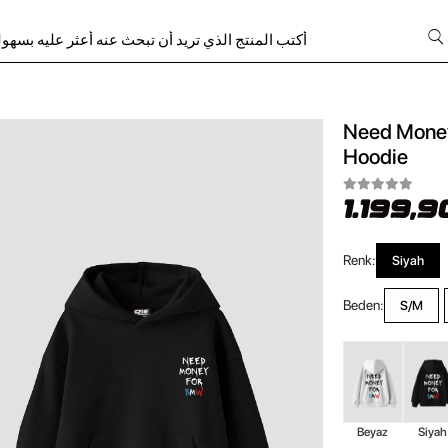
Need Money
Hoodie
1.199,9
Renk:
Siyah
Beden:
S/M
Beyaz
Siyah