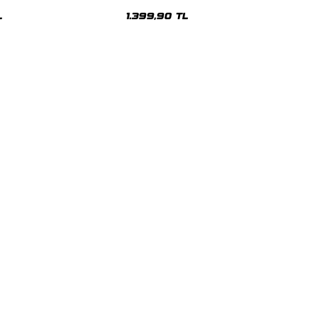
üşonlu Hoodie
Unisex Hoodie
L
1.399,90 TL