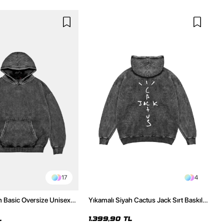
17
4
h Basic Oversize Unisex
Yıkamalı Siyah Cactus Jack Sırt Baskılı
Oversize Unisex Hoodie
L
1.399,90 TL