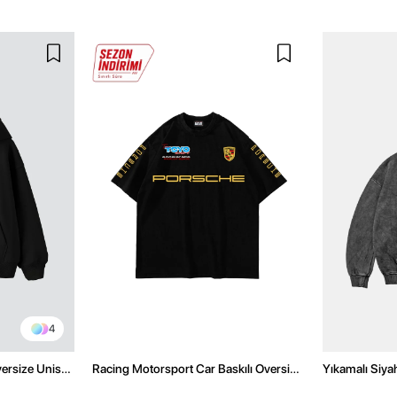
4
versize Unisex
Racing Motorsport Car Baskılı Oversize
Yıkamalı Siya
Unisex Siyah Tshirt
Unisex Hoodi