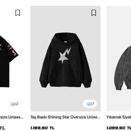
2
7
rsize Unisex
Taş Baskı Shining Star Oversize Unisex
Yıkamalı Siya
Premium Siyah Hoodie
Hoodie
TL
1.199,90 TL
1.099,90 T