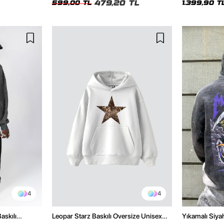
479,20 TL
599,00 TL
1.399,90 T
4
4
askılı
Leopar Starz Baskılı Oversize Unisex
Yıkamalı Siyah