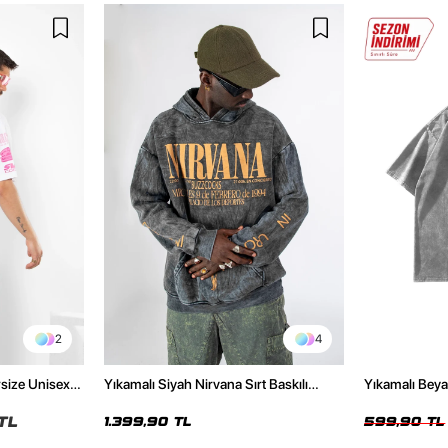
2
4
rsize Unisex
Yıkamalı Siyah Nirvana Sırt Baskılı
Yıkamalı Beya
Unisex Oversize Hoodie
Tshirt
TL
1.399,90 TL
599,90 TL