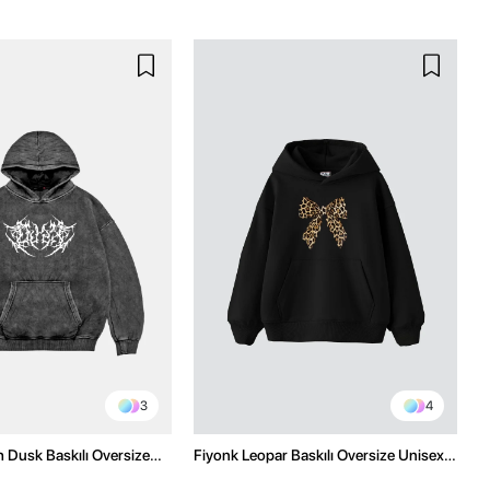
3
4
h Dusk Baskılı Oversize
Fiyonk Leopar Baskılı Oversize Unisex
e
Premium Siyah Hoodie