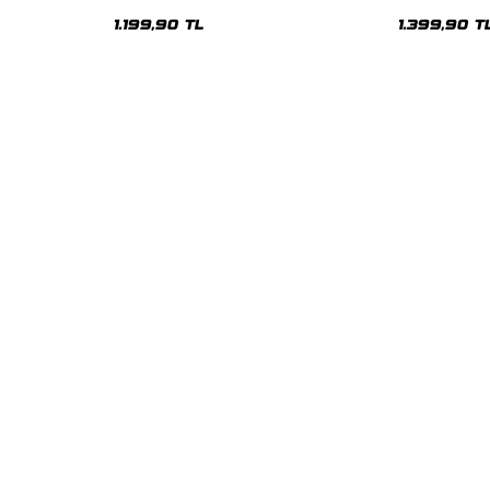
lu Hoodie
Premium Beyaz Hoodie
Oversize Kap
1.199,90 TL
1.399,90 T