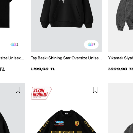
2
7
rsize Unisex
Taş Baskı Shining Star Oversize Unisex
Yıkamalı Siya
Premium Siyah Hoodie
Hoodie
TL
1.199,90 TL
1.099,90 T