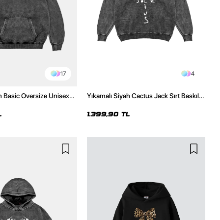
17
4
h Basic Oversize Unisex
Yıkamalı Siyah Cactus Jack Sırt Baskılı
Oversize Unisex Hoodie
L
1.399,90 TL