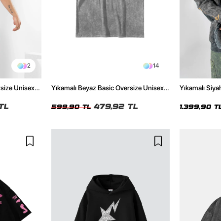
2
14
rsize Unisex
Yıkamalı Beyaz Basic Oversize Unisex
Yıkamalı Siyah
Tshirt
Unisex Overs
TL
479,92 TL
599,90 TL
1.399,90 T