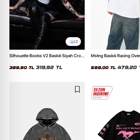
2
Silhouette Boobs V2 Baskılı Siyah Crop
Mstng Baskılı Racing Ove
Top
Beyaz Tshirt
319,92 TL
479,20 
399,90 TL
599,00 TL