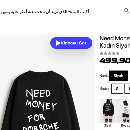
Need Money
Videoyu Gör
Kadın Siya
499,90
Renk:
Siyah
Beden:
S
Siyah
Beya