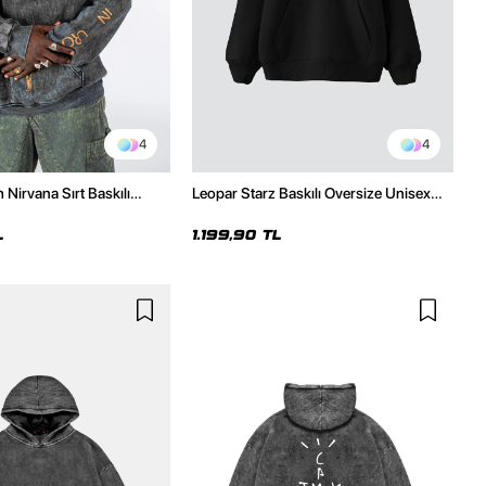
4
4
 Nirvana Sırt Baskılı
Leopar Starz Baskılı Oversize Unisex
ize Hoodie
Premium Siyah Hoodie
L
1.199,90 TL