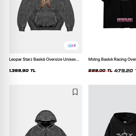
4
Leopar Starz Baskılı Oversize Unisex
Mstng Baskılı Racing Ove
Premium Yıkamalı Siyah Hoodie
Siyah Tshirt
479,20 
1.399,90 TL
599,00 TL