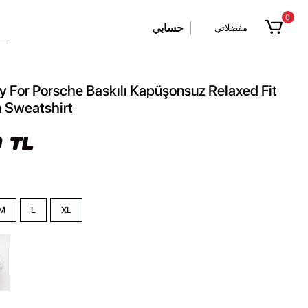
0
حسابي
مفضلاتي
 For Porsche Baskılı Kapüşonsuz Relaxed Fit
h Sweatshirt
 TL
M
L
XL
z