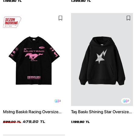
Hoodie
1.199,90 TL
1.399,90 TL
2
7
Mstng Baskılı Racing Oversize
Taş Baskı Shining Star Oversize
Unisex Siyah Tshirt
Unisex Premium Siyah Hoodie
479,20 TL
599,00 TL
1.199,90 TL