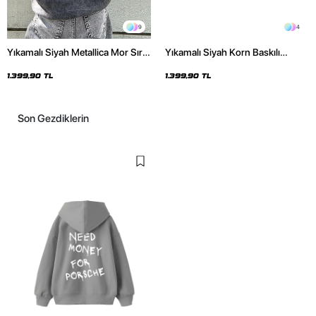
9
4
Yıkamalı Siyah Metallica Mor Sırt
Yıkamalı Siyah Korn Baskılı
Baskılı Oversize Kapüşonlu
Oversize Unisex Hoodie
Hoodie
1.399,90 TL
1.399,90 TL
Son Gezdiklerin