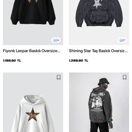
4
7
Fiyonk Leopar Baskılı Oversize
Shining Star Taş Baskılı Oversize
Unisex Premium Siyah Hoodie
Unisex Premium Yıkamalı Siyah
Hoodie
1.199,90 TL
1.399,90 TL