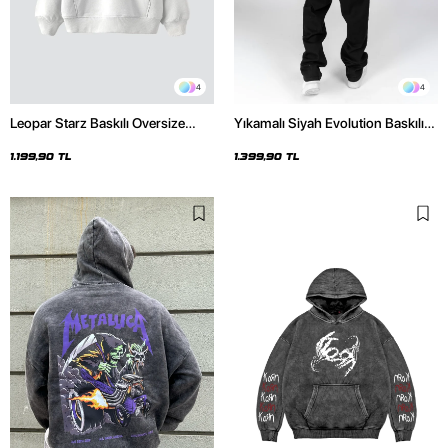
4
4
Leopar Starz Baskılı Oversize
Yıkamalı Siyah Evolution Baskılı
Unisex Premium Beyaz Hoodie
Oversize Unisex Kapüşonlu
Hoodie
1.199,90 TL
1.399,90 TL