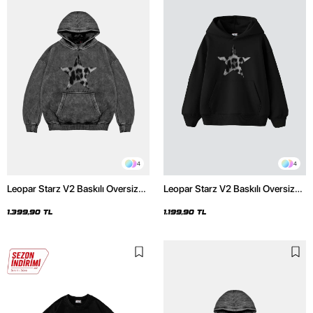
4
4
Leopar Starz V2 Baskılı Oversize
Leopar Starz V2 Baskılı Oversize
Unisex Premium Yıkamalı Siyah
Unisex Premium Siyah Hoodie
Hoodie
1.399,90 TL
1.199,90 TL