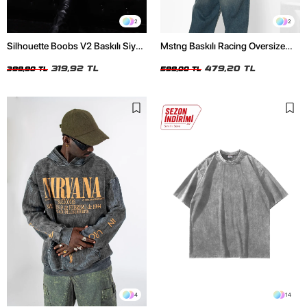
2
2
Silhouette Boobs V2 Baskılı Siyah
Mstng Baskılı Racing Oversize
Crop Top
Unisex Beyaz Tshirt
319,92 TL
479,20 TL
399,90 TL
599,00 TL
4
14