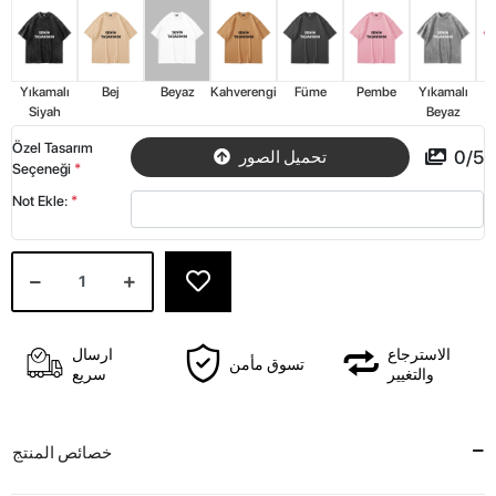
Yıkamalı
Bej
Beyaz
Kahverengi
Füme
Pembe
Yıkamalı
Y
Siyah
Beyaz
Özel Tasarım
0
/
5
تحميل الصور
Seçeneği
*
Not Ekle:
*
الاسترجاع
ارسال
تسوق مأمن
والتغيير
سريع
خصائص المنتج