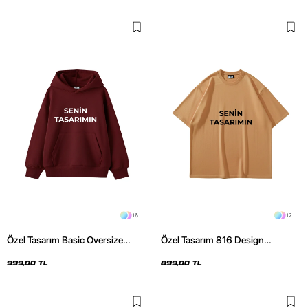
16
12
Özel Tasarım Basic Oversize
Özel Tasarım 816 Design
Unisex Bordo Hoodie
Kahverengi Basic Premium
Oversize Tshirt
999,00 TL
899,00 TL