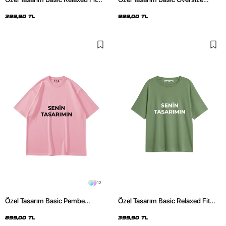
Yavruağzı Kadın Tshirt
Unisex Açık Gri Hoodie
399,90 TL
999,00 TL
12
Özel Tasarım Basic Pembe
Özel Tasarım Basic Relaxed Fit
Oversize Unisex Tshirt
Yeşil Kadın Tshirt
899,00 TL
399,90 TL