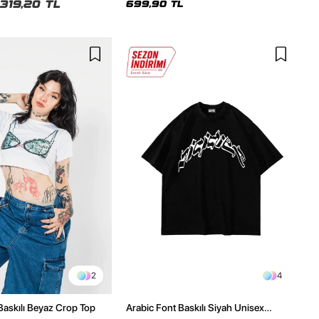
319,20 TL
699,90 TL
2
4
 Baskılı Beyaz Crop Top
Arabic Font Baskılı Siyah Unisex