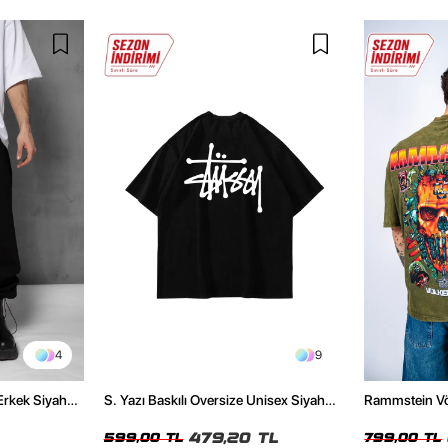
4
9
Erkek Siyah
S. Yazı Baskılı Oversize Unisex Siyah
Rammstein Völ
Tshirt
Unisex Yıkamal
479,20 TL
599,00 TL
799,00 TL