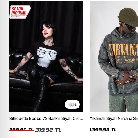
2
Silhouette Boobs V2 Baskılı Siyah Crop
Yıkamalı Siyah Nirvana Sır
Top
Unisex Oversize Hoodie
319,92 TL
399,90 TL
1.399,90 TL