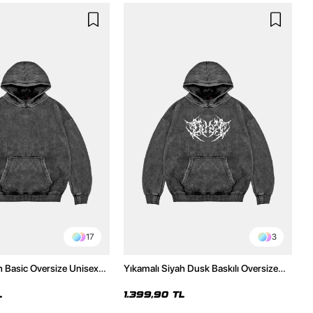
17
3
h Basic Oversize Unisex
Yıkamalı Siyah Dusk Baskılı Oversize
Unisex Hoodie
L
1.399,90 TL