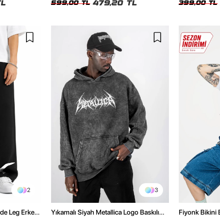
TL
479,20 TL
599,00 TL
399,00 TL
2
3
de Leg Erkek
Yıkamalı Siyah Metallica Logo Baskılı
Fiyonk Bikini