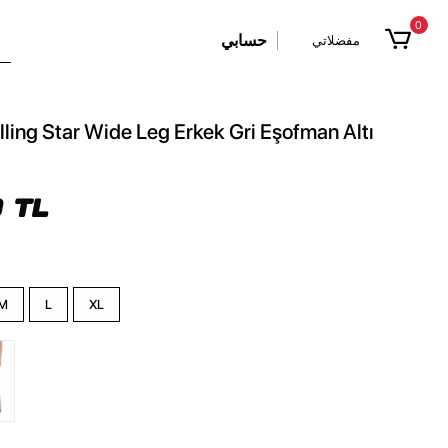
0
حسابي
مفضلاتي
ling Star Wide Leg Erkek Gri Eşofman Altı
 TL
M
L
XL