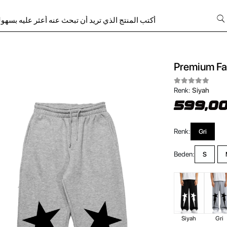
Premium Fal
Renk:
Siyah
599,00
Renk:
Gri
Beden:
S
Siyah
Gri