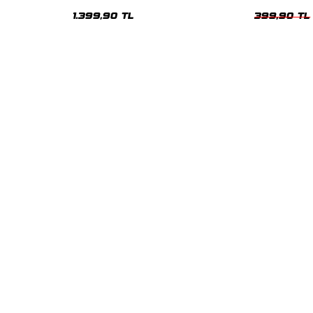
Oversize Unisex Hoodie
1.399,90 TL
399,90 TL