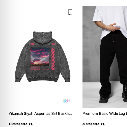
4
Yıkamalı Siyah Asperitas Sırt Baskılı
Premium Basic Wide Leg 
Oversize Unisex Hoodie
Eşofman Altı
1.399,90 TL
699,90 TL