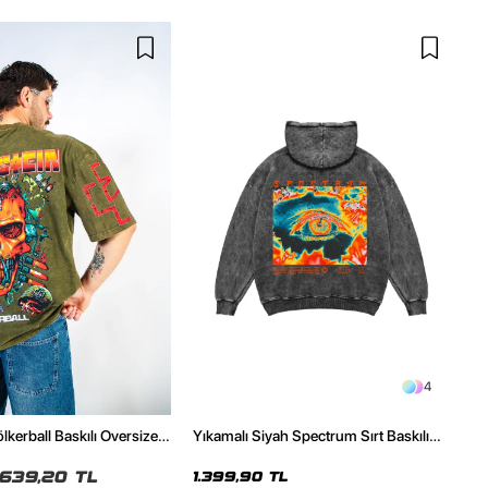
4
kerball Baskılı Oversize
Yıkamalı Siyah Spectrum Sırt Baskılı
ı Yeşil Tshirt
Oversize Unisex Hoodie
639,20 TL
1.399,90 TL