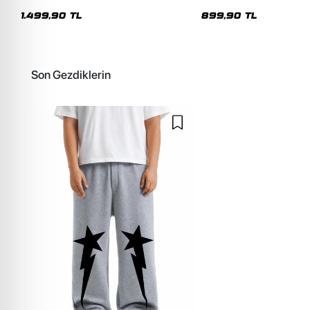
Kapüşonlu Unisex Yıkamalı Siyah
Siyah Eşofman Altı
Sweatshirt
1.499,90 TL
899,90 TL
Son Gezdiklerin