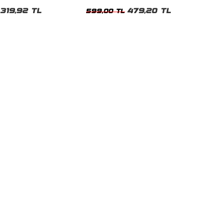
Oversize Tshirt
319,92 TL
479,20 TL
599,00 TL