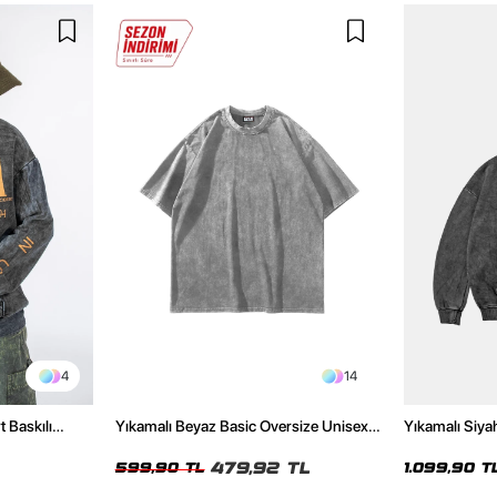
4
14
t Baskılı
Yıkamalı Beyaz Basic Oversize Unisex
Yıkamalı Siya
Tshirt
Hoodie
479,92 TL
599,90 TL
1.099,90 T