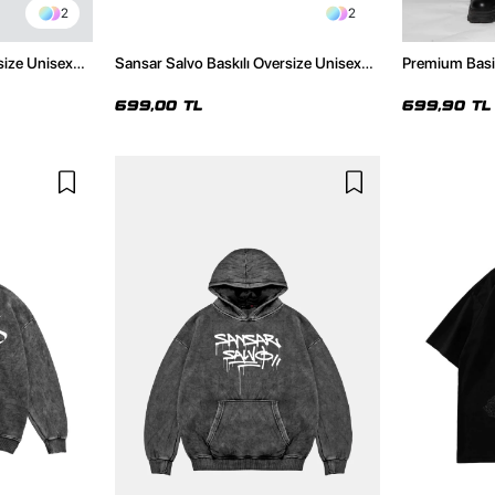
2
2
size Unisex
Sansar Salvo Baskılı Oversize Unisex
Premium Basi
Siyah Tshirt
Eşofman Altı
699,00 TL
699,90 TL