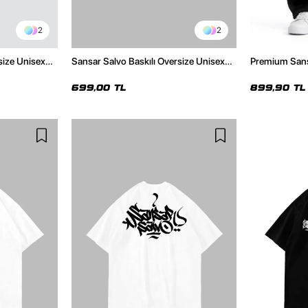
2
2
size Unisex
Sansar Salvo Baskılı Oversize Unisex
Premium Sans
Beyaz Tshirt
Siyah Eşofman
699,00 TL
899,90 TL