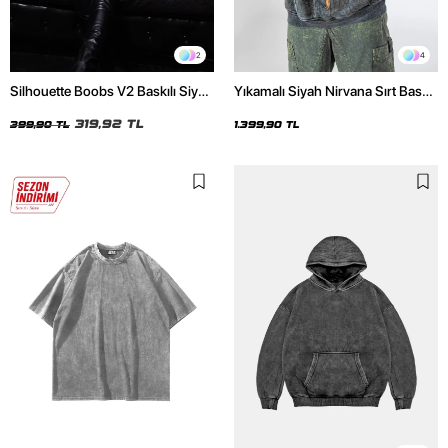
2
4
Silhouette Boobs V2 Baskılı Siyah
Yıkamalı Siyah Nirvana Sırt Baskılı
Crop Top
Unisex Oversize Hoodie
319,92 TL
399,90 TL
1.399,90 TL