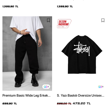
Oversize Unisex Hoodie
Baskılı Oversize Unisex Hoodie
1.399,90 TL
1.399,90 TL
4
9
Premium Basic Wide Leg Erkek
S. Yazı Baskılı Oversize Unisex
Siyah Eşofman Altı
Siyah Tshirt
479,20 TL
699,90 TL
599,00 TL