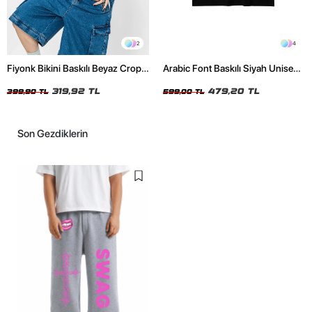
2
4
Fiyonk Bikini Baskılı Beyaz Crop
Arabic Font Baskılı Siyah Unisex
Top
Oversize Tshirt
319,92 TL
479,20 TL
399,90 TL
599,00 TL
Son Gezdiklerin