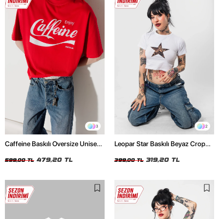
3
2
Caffeine Baskılı Oversize Unisex
Leopar Star Baskılı Beyaz Crop
Kırmızı Tshirt
Top
479,20 TL
319,20 TL
599,00 TL
399,00 TL