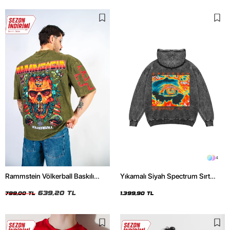
4
Rammstein Völkerball Baskılı
Yıkamalı Siyah Spectrum Sırt
Oversize Unisex Yıkamalı Yeşil
Baskılı Oversize Unisex Hoodie
Tshirt
639,20 TL
799,00 TL
1.399,90 TL