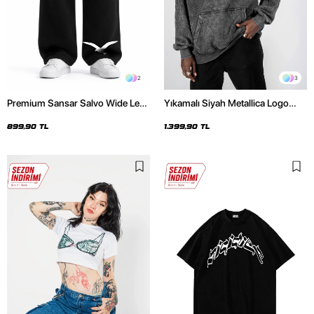
2
3
Premium Sansar Salvo Wide Leg
Yıkamalı Siyah Metallica Logo
Erkek Siyah Eşofman Altı
Baskılı Oversize Unisex Hoodie
899,90 TL
1.399,90 TL