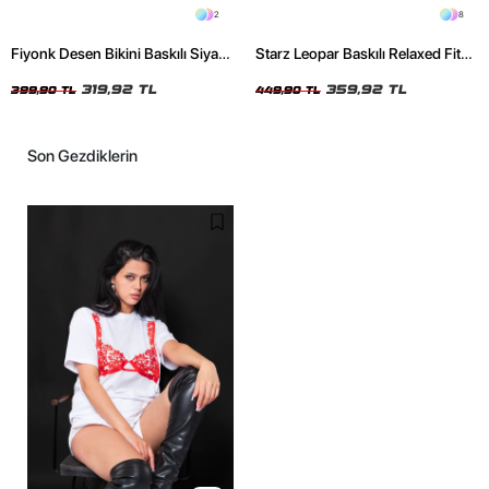
2
8
Fiyonk Desen Bikini Baskılı Siyah
Starz Leopar Baskılı Relaxed Fit
Crop Top
Siyah Kadın Tshirt
319,92 TL
359,92 TL
399,90 TL
449,90 TL
Son Gezdiklerin