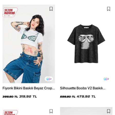
2
2
Fiyonk Bikini Baskılı Beyaz Crop
Silhouette Boobs V2 Baskılı
Top
Relaxed Fit Yıkamalı Siyah Kadın
319,92 TL
Tshirt
479,92 TL
399,90 TL
599,90 TL