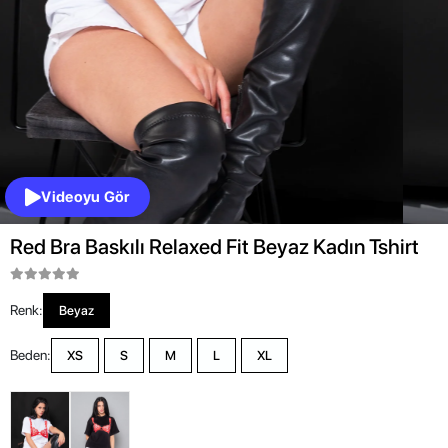
Videoyu Gör
Red Bra Baskılı Relaxed Fit Beyaz Kadın Tshirt
Renk:
Beyaz
Beden:
XS
S
M
L
XL