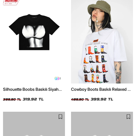
2
Silhouette Boobs Baskılı Siyah
Cowboy Boots Baskılı Relaxed Fit
Crop Top
Beyaz Kadın Tshirt
319,92 TL
399,92 TL
399,90 TL
499,90 TL