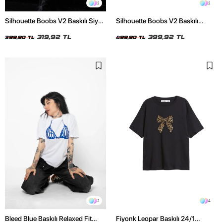
2
2
Silhouette Boobs V2 Baskılı Siyah
Silhouette Boobs V2 Baskılı
Crop Top
Relaxed Fit Siyah Kadın Tshirt
319,92 TL
399,92 TL
399,90 TL
499,90 TL
2
4
Bleed Blue Baskılı Relaxed Fit
Fiyonk Leopar Baskılı 24/1