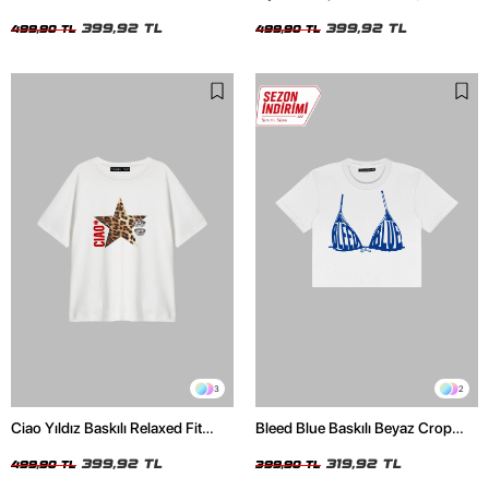
Beyaz Kadın Tshirt
Oversize Relaxed Fit Siyah Kadın
399,92 TL
Tshirt
399,92 TL
499,90 TL
499,90 TL
3
2
Ciao Yıldız Baskılı Relaxed Fit
Bleed Blue Baskılı Beyaz Crop
Beyaz Kadın Tshirt
Top
399,92 TL
319,92 TL
499,90 TL
399,90 TL