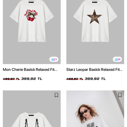
3
8
Mon Cherie Baskılı Relaxed Fit
Starz Leopar Baskılı Relaxed Fit
Beyaz Kadın Tshirt
Beyaz Kadın Tshirt
399,92 TL
399,92 TL
499,90 TL
499,90 TL