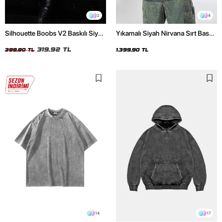
2
4
Silhouette Boobs V2 Baskılı Siyah
Yıkamalı Siyah Nirvana Sırt Baskılı
Crop Top
Unisex Oversize Hoodie
319,92 TL
399,90 TL
1.399,90 TL
14
17