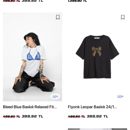
399,92 TL
499,90 TL
1.399,90 TL
2
4
Bleed Blue Baskılı Relaxed Fit
Fiyonk Leopar Baskılı 24/1
Beyaz Kadın Tshirt
Oversize Relaxed Fit Siyah Kadın
399,92 TL
Tshirt
399,92 TL
499,90 TL
499,90 TL