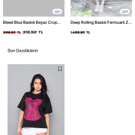
2
4
Bleed Blue Baskılı Beyaz Crop
Deep Rolling Baskılı Fermuarlı Zip
Top
Kapüşonlu Unisex Yıkamalı Siyah
319,92 TL
Sweatshirt
399,90 TL
1.499,90 TL
Son Gezdiklerin