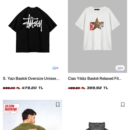
9
3
S. Yazı Baskılı Oversize Unisex
Ciao Yıldız Baskılı Relaxed Fit
Siyah Tshirt
Beyaz Kadın Tshirt
479,20 TL
399,92 TL
599,00 TL
499,90 TL