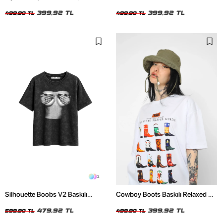
Oversize Relaxed Fit Siyah Kadın
Beyaz Kadın Tshirt
Tshirt
399,92 TL
399,92 TL
499,90 TL
499,90 TL
2
Silhouette Boobs V2 Baskılı
Cowboy Boots Baskılı Relaxed Fit
Relaxed Fit Yıkamalı Siyah Kadın
Beyaz Kadın Tshirt
Tshirt
479,92 TL
399,92 TL
599,90 TL
499,90 TL