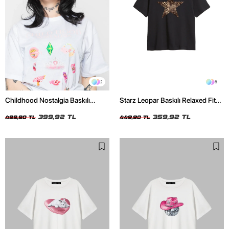
2
8
Childhood Nostalgia Baskılı
Starz Leopar Baskılı Relaxed Fit
Relaxed Fit Beyaz Kadın Tshirt
Siyah Kadın Tshirt
399,92 TL
359,92 TL
499,90 TL
449,90 TL