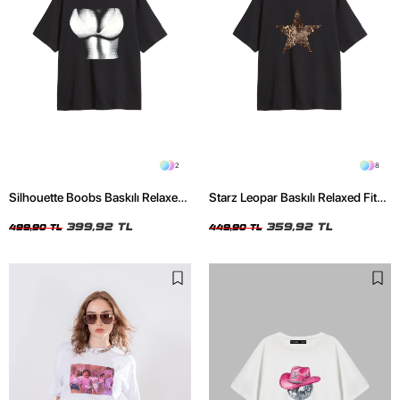
2
8
Silhouette Boobs Baskılı Relaxed
Starz Leopar Baskılı Relaxed Fit
Fit Siyah Kadın Tshirt
Siyah Kadın Tshirt
399,92 TL
359,92 TL
499,90 TL
449,90 TL