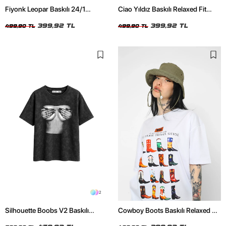
Fiyonk Leopar Baskılı 24/1
Ciao Yıldız Baskılı Relaxed Fit
Oversize Relaxed Fit Siyah Kadın
Beyaz Kadın Tshirt
Tshirt
399,92 TL
399,92 TL
499,90 TL
499,90 TL
2
Silhouette Boobs V2 Baskılı
Cowboy Boots Baskılı Relaxed Fit
Relaxed Fit Yıkamalı Siyah Kadın
Beyaz Kadın Tshirt