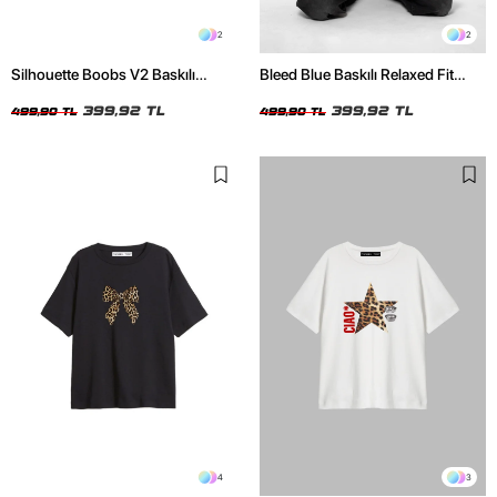
2
2
Silhouette Boobs V2 Baskılı
Bleed Blue Baskılı Relaxed Fit
Relaxed Fit Siyah Kadın Tshirt
Beyaz Kadın Tshirt
399,92 TL
399,92 TL
499,90 TL
499,90 TL
4
3