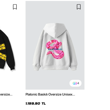
4
versize
Platonic Baskılı Oversize Unisex
hirt
Premium Beyaz Hoodie
1.199,90 TL