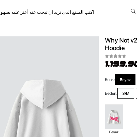
Why Not v2 
Hoodie
1.199,9
Renk:
Beyaz
Beden:
S/M
Beyaz