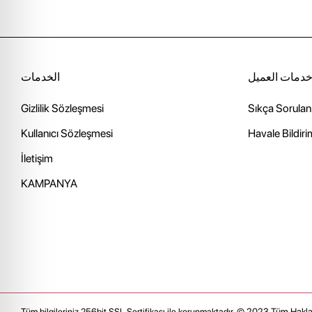
دمات العميل
الخدمات
Gizlilik Sözleşmesi
Sıkça Sorulan
Kullanıcı Sözleşmesi
Havale Bildiri
İletişim
KAMPANYA
© 2023
Tüm Haklar
Tüm bilgileriniz 256bit SSL Sertifikası ile korunmaktadır.