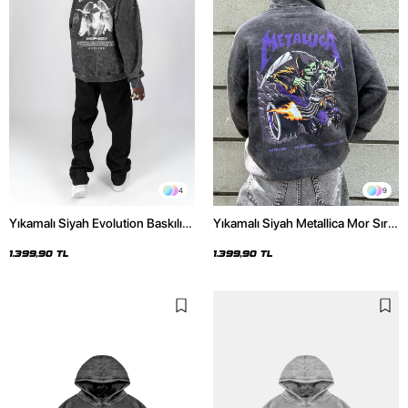
4
9
Yıkamalı Siyah Evolution Baskılı
Yıkamalı Siyah Metallica Mor Sırt
Oversize Unisex Kapüşonlu
Baskılı Oversize Kapüşonlu
Hoodie
Hoodie
1.399,90 TL
1.399,90 TL