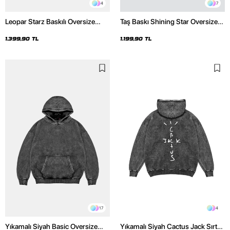
4
7
Leopar Starz Baskılı Oversize
Taş Baskı Shining Star Oversize
Unisex Premium Yıkamalı Siyah
Unisex Premium Siyah Hoodie
Hoodie
1.399,90 TL
1.199,90 TL
17
4
Yıkamalı Siyah Basic Oversize
Yıkamalı Siyah Cactus Jack Sırt