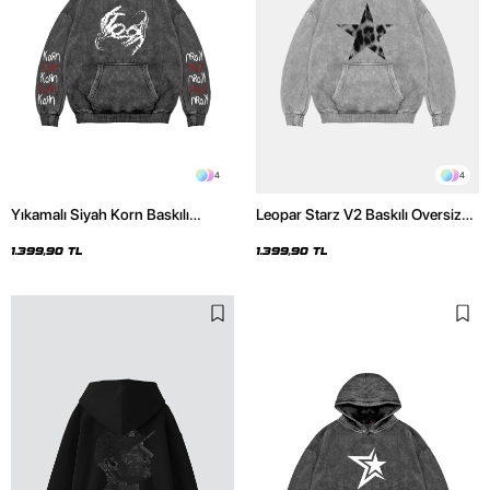
4
4
Yıkamalı Siyah Korn Baskılı
Leopar Starz V2 Baskılı Oversize
Oversize Unisex Hoodie
Unisex Premium Yıkamalı Beyaz
Hoodie
1.399,90 TL
1.399,90 TL