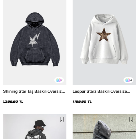
7
4
Shining Star Taş Baskılı Oversize
Leopar Starz Baskılı Oversize
Unisex Premium Yıkamalı Siyah
Unisex Premium Beyaz Hoodie
Hoodie
1.399,90 TL
1.199,90 TL