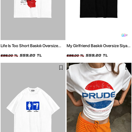
2
Life Is Too Short Baskılı Oversize
My Girlfriend Baskılı Oversize Siyah
Beyaz Tshirt
Tshirt
559,20 TL
559,20 TL
699,00 TL
699,00 TL