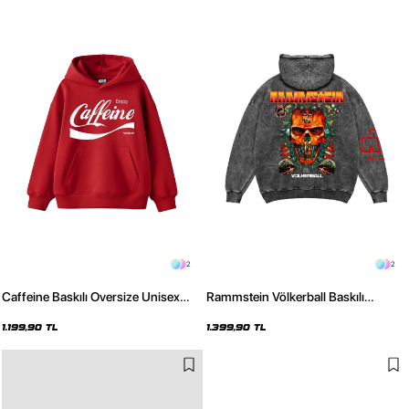
2
2
Caffeine Baskılı Oversize Unisex
Rammstein Völkerball Baskılı
Kırmızı Hoodie
Oversize Unisex Yıkamalı Siyah
Hoodie
1.199,90 TL
1.399,90 TL