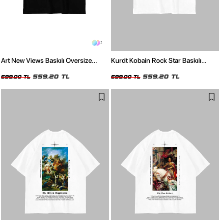
2
Art New Views Baskılı Oversize
Kurdt Kobain Rock Star Baskılı
Unisex Siyah Tshirt
Oversize Unisex Beyaz Tshirt
559,20 TL
559,20 TL
699,00 TL
699,00 TL