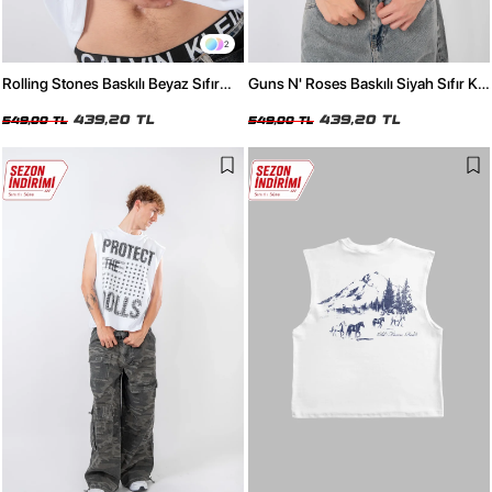
2
Rolling Stones Baskılı Beyaz Sıfır
Guns N' Roses Baskılı Siyah Sıfır Kol
Kol Tişört
Tişört
439,20 TL
439,20 TL
549,00 TL
549,00 TL