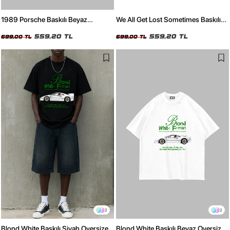
1989 Porsche Baskılı Beyaz
We All Get Lost Sometimes Baskılı
Oversize Tshirt
Bej Oversize Tshirt
559,20 TL
559,20 TL
699,00 TL
699,00 TL
2
2
Blond White Baskılı Siyah Oversize
Blond White Baskılı Beyaz Oversize