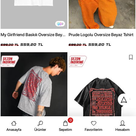
2
My Girlfriend Baskılı Oversize Beyaz
Prude Logolu Oversize Beyaz Tshirt
Tshirt
559,20 TL
559,20 TL
699,00 TL
699,00 TL
0
Anasayfa
Ürünler
Sepetim
Favorilerim
Hesabım