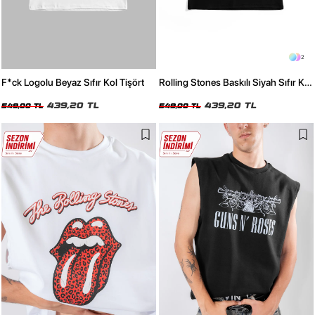
2
F*ck Logolu Beyaz Sıfır Kol Tişört
Rolling Stones Baskılı Siyah Sıfır Kol
Tişört
439,20 TL
439,20 TL
549,00 TL
549,00 TL