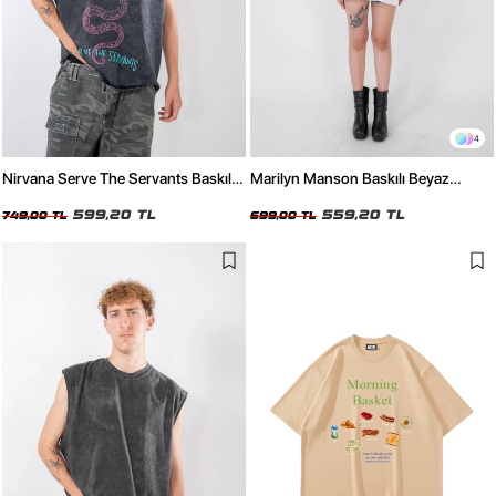
4
Nirvana Serve The Servants Baskılı
Marilyn Manson Baskılı Beyaz
Yıkamalı Siyah Sıfır Kol Tişört
Oversize Tshirt
599,20 TL
559,20 TL
749,00 TL
699,00 TL