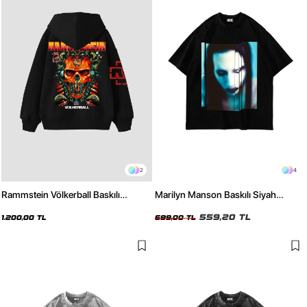
2
4
Rammstein Völkerball Baskılı
Marilyn Manson Baskılı Siyah
Oversize Unisex Siyah Hoodie
Oversize Tshirt
559,20 TL
1.200,00 TL
699,00 TL