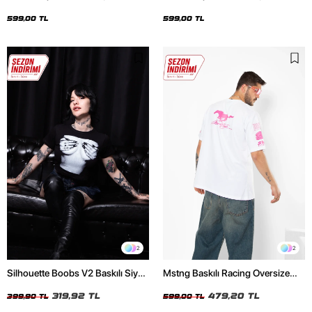
Oversize Unisex Siyah Tshirt
Oversize Unisex Beyaz Tshirt
599,00 TL
599,00 TL
2
2
Silhouette Boobs V2 Baskılı Siyah
Mstng Baskılı Racing Oversize
Crop Top
Unisex Beyaz Tshirt
319,92 TL
479,20 TL
399,90 TL
599,00 TL