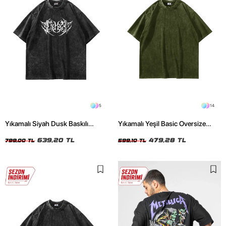
5
14
Yıkamalı Siyah Dusk Baskılı
Yıkamalı Yeşil Basic Oversize
Oversize Unisex Tshirt
Unisex Tshirt
639,20 TL
479,28 TL
799,00 TL
599,10 TL