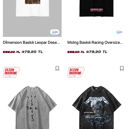
6
2
Dİmension Baskılı Leopar Desenli
Mstng Baskılı Racing Oversize
24/1 Oversize Unisex Beyaz
Unisex Siyah Tshirt
Tshirt
479,20 TL
479,20 TL
599,00 TL
599,00 TL