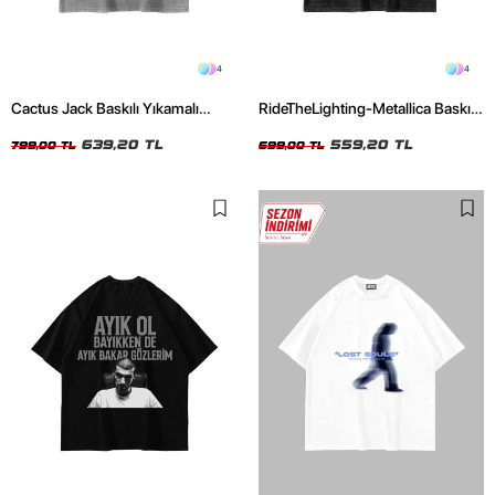
4
4
Cactus Jack Baskılı Yıkamalı
RideTheLighting-Metallica Baskılı
Beyaz Unisex Oversize Tshirt
Oversize Yıkamalı Siyah Unisex
639,20 TL
Tshirt
559,20 TL
799,00 TL
699,00 TL