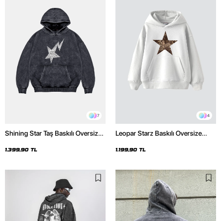
7
4
Shining Star Taş Baskılı Oversize
Leopar Starz Baskılı Oversize
Unisex Premium Yıkamalı Siyah
Unisex Premium Beyaz Hoodie
Hoodie
1.399,90 TL
1.199,90 TL