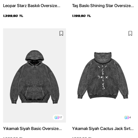
Leopar Starz Baskılı Oversize
Taş Baskı Shining Star Oversize
Unisex Premium Yıkamalı Siyah
Unisex Premium Siyah Hoodie
Hoodie
1.399,90 TL
1.199,90 TL
17
4
Yıkamalı Siyah Basic Oversize
Yıkamalı Siyah Cactus Jack Sırt
Unisex Hoodie
Baskılı Oversize Unisex Hoodie