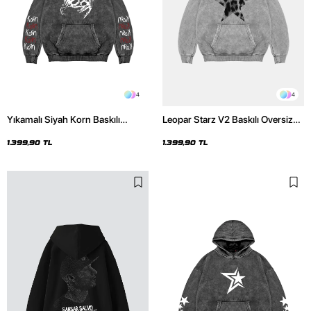
4
4
Yıkamalı Siyah Korn Baskılı
Leopar Starz V2 Baskılı Oversize
Oversize Unisex Hoodie
Unisex Premium Yıkamalı Beyaz
Hoodie
1.399,90 TL
1.399,90 TL