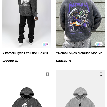
4
9
Yıkamalı Siyah Evolution Baskılı
Yıkamalı Siyah Metallica Mor Sırt
Oversize Unisex Kapüşonlu
Baskılı Oversize Kapüşonlu
Hoodie
Hoodie
1.399,90 TL
1.399,90 TL