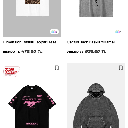
6
4
Dİmension Baskılı Leopar Desenli
Cactus Jack Baskılı Yıkamalı
24/1 Oversize Unisex Beyaz
Beyaz Unisex Oversize Tshirt
Tshirt
479,20 TL
639,20 TL
599,00 TL
799,00 TL