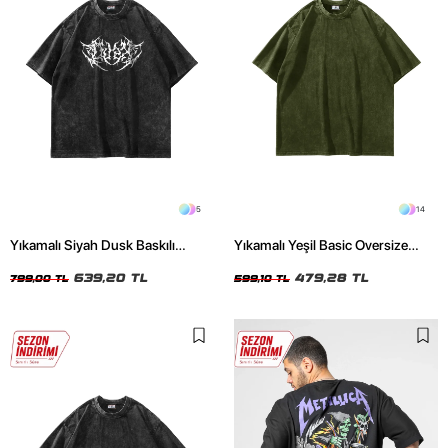
5
14
Yıkamalı Siyah Dusk Baskılı
Yıkamalı Yeşil Basic Oversize
Oversize Unisex Tshirt
Unisex Tshirt
639,20 TL
479,28 TL
799,00 TL
599,10 TL