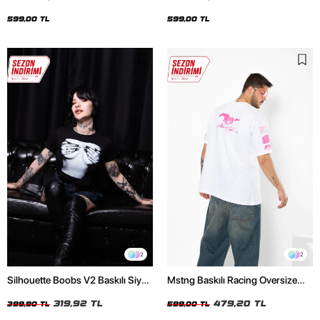
Oversize Unisex Siyah Tshirt
Oversize Unisex Beyaz Tshirt
599,00 TL
599,00 TL
2
2
Silhouette Boobs V2 Baskılı Siyah
Mstng Baskılı Racing Oversize
Crop Top
Unisex Beyaz Tshirt
319,92 TL
479,20 TL
399,90 TL
599,00 TL