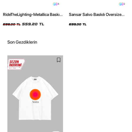
4
2
RideTheLighting-Metallica Baskılı
Sansar Salvo Baskılı Oversize
Oversize Yıkamalı Siyah Unisex
Unisex Siyah Tshirt
Tshirt
559,20 TL
699,00 TL
699,00 TL
Son Gezdiklerin