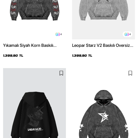
4
4
Yıkamalı Siyah Korn Baskılı
Leopar Starz V2 Baskılı Oversize
Oversize Unisex Hoodie
Unisex Premium Yıkamalı Beyaz
Hoodie
1.399,90 TL
1.399,90 TL