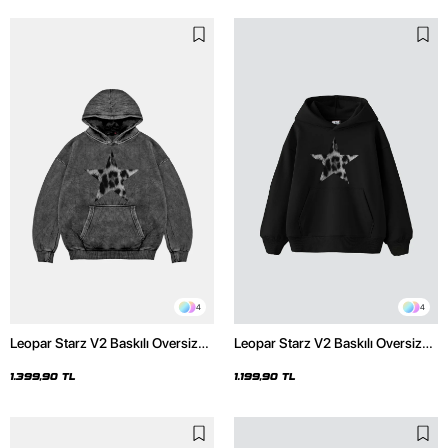
4
4
Leopar Starz V2 Baskılı Oversize
Leopar Starz V2 Baskılı Oversize
Unisex Premium Yıkamalı Siyah
Unisex Premium Siyah Hoodie
Hoodie
1.399,90 TL
1.199,90 TL