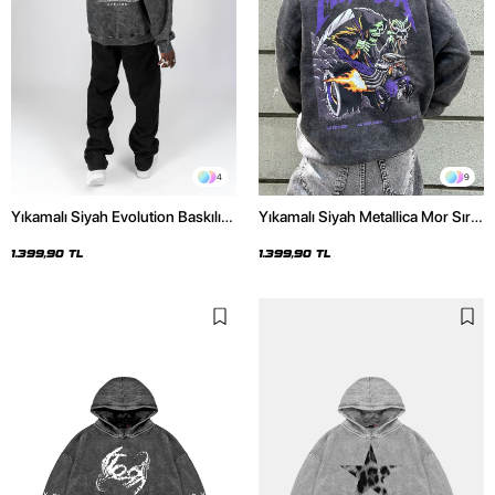
4
9
Yıkamalı Siyah Evolution Baskılı
Yıkamalı Siyah Metallica Mor Sırt
Oversize Unisex Kapüşonlu
Baskılı Oversize Kapüşonlu
Hoodie
Hoodie
1.399,90 TL
1.399,90 TL