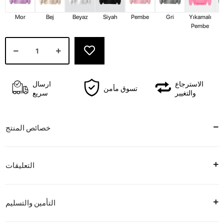
Mor
Bej
Beyaz
Siyah
Pembe
Gri
Yıkamalı
Y
Pembe
الاسترجاع
ارسال
تسوق مأمن
والتغيير
سريع
خصائص المنتج
التعليقات
التأمين والتسليم