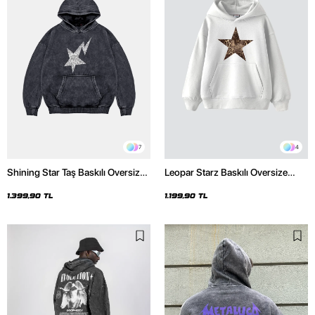
7
4
Shining Star Taş Baskılı Oversize
Leopar Starz Baskılı Oversize
Unisex Premium Yıkamalı Siyah
Unisex Premium Beyaz Hoodie
Hoodie
1.399,90 TL
1.199,90 TL