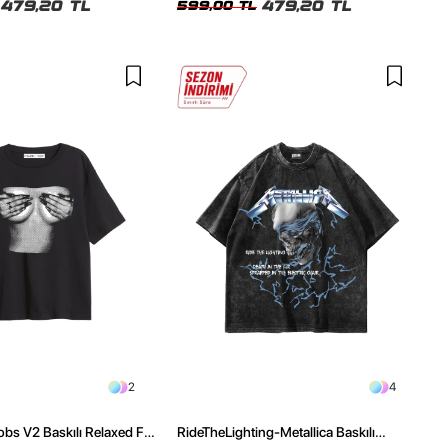
479,20 TL
479,20 TL
599,00 TL
2
4
obs V2 Baskılı Relaxed Fit
RideTheLighting-Metallica Baskılı