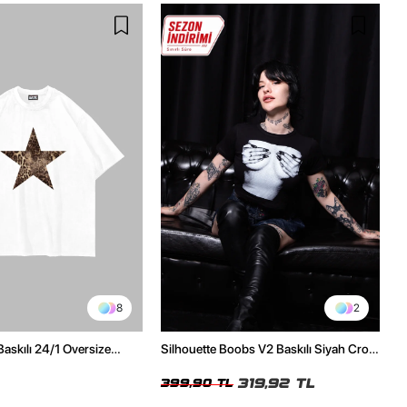
8
2
Baskılı 24/1 Oversize
Silhouette Boobs V2 Baskılı Siyah Crop
Tshirt
Top
319,92 TL
399,90 TL