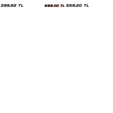
shirt
Oversize Yıkamalı Siyah Unisex Tshirt
399,92 TL
559,20 TL
699,00 TL