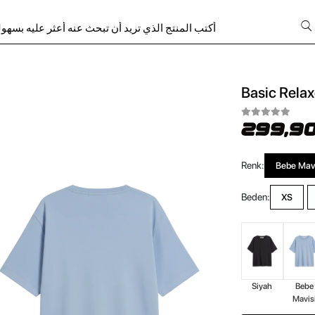
Basic Relax
299,90
Renk:
Bebe Mavi
Beden:
XS
Siyah
Bebe
Mavis