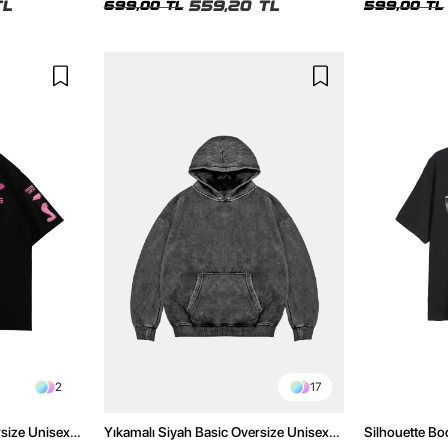
TL
559,20 TL
699,00 TL
599,00 TL
2
17
rsize Unisex
Yıkamalı Siyah Basic Oversize Unisex
Silhouette Bo