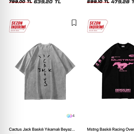
639,20 TL
479,28 
799,00 TL
599,10 TL
4
Cactus Jack Baskılı Yıkamalı Beyaz
Mstng Baskılı Racing Ove