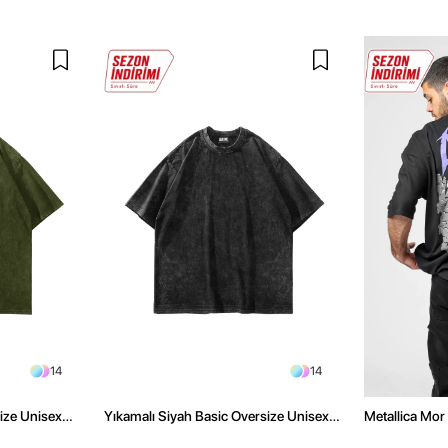
14
14
size Unisex
Yıkamalı Siyah Basic Oversize Unisex
Metallica Mor 
Tshirt
Oversize Siya