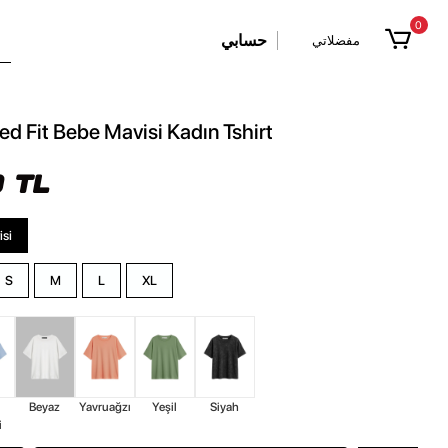
0
حسابي
مفضلاتي
ed Fit Bebe Mavisi Kadın Tshirt
 TL
si
S
M
L
XL
Beyaz
Yavruağzı
Yeşil
Siyah
i