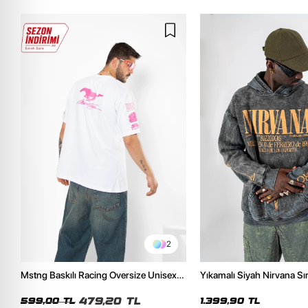
2
Mstng Baskılı Racing Oversize Unisex
Yıkamalı Siyah Nirvana Sır
Beyaz Tshirt
Unisex Oversize Hoodie
479,20 TL
599,00 TL
1.399,90 TL