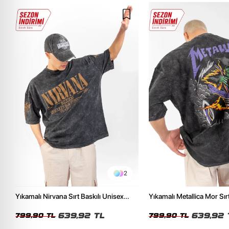
2
Yıkamalı Nirvana Sırt Baskılı Unisex
Yıkamalı Metallica Mor Sırt
Oversize Tshirt
Unisex Oversize Tshirt
639,92 TL
639,92 
799,90 TL
799,90 TL