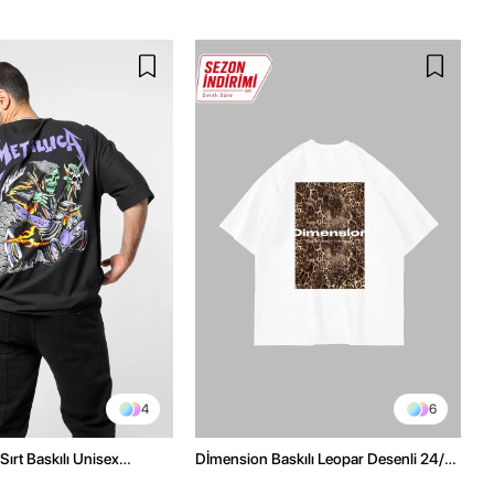
4
6
Sırt Baskılı Unisex
Dİmension Baskılı Leopar Desenli 24/1
h Tshirt
Oversize Unisex Beyaz Tshirt