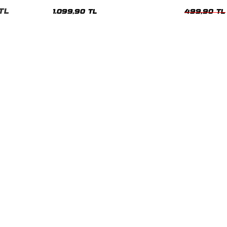
Hoodie
Siyah Kadın T
TL
1.099,90 TL
499,90 TL