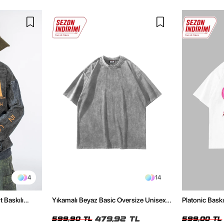
4
14
t Baskılı
Yıkamalı Beyaz Basic Oversize Unisex
Platonic Bask
Tshirt
Tshirt
479,92 TL
599,90 TL
599,00 TL