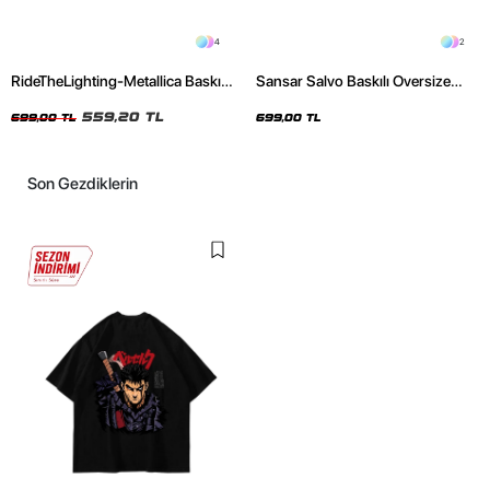
4
2
RideTheLighting-Metallica Baskılı
Sansar Salvo Baskılı Oversize
Oversize Yıkamalı Siyah Unisex
Unisex Siyah Tshirt
Tshirt
559,20 TL
699,00 TL
699,00 TL
Son Gezdiklerin