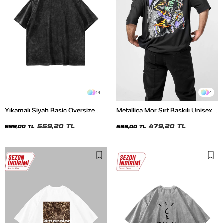
14
4
Yıkamalı Siyah Basic Oversize
Metallica Mor Sırt Baskılı Unisex
Unisex Tshirt
Oversize Siyah Tshirt
559,20 TL
479,20 TL
699,00 TL
599,00 TL