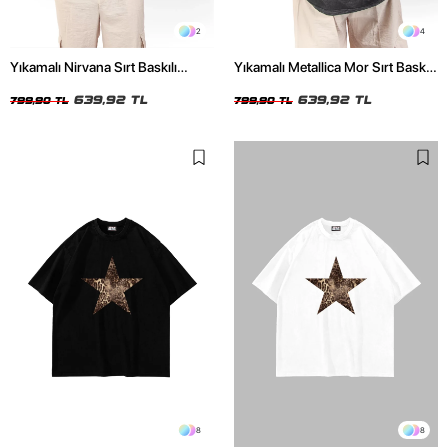
2
4
Yıkamalı Nirvana Sırt Baskılı
Yıkamalı Metallica Mor Sırt Baskılı
Unisex Oversize Tshirt
Siyah Unisex Oversize Tshirt
639,92 TL
639,92 TL
799,90 TL
799,90 TL
8
8