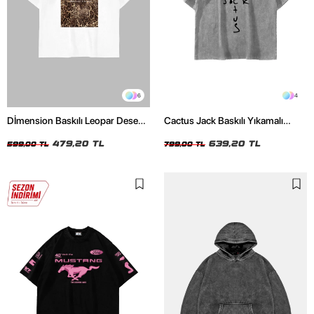
6
4
Dİmension Baskılı Leopar Desenli
Cactus Jack Baskılı Yıkamalı
24/1 Oversize Unisex Beyaz
Beyaz Unisex Oversize Tshirt
Tshirt
479,20 TL
639,20 TL
599,00 TL
799,00 TL