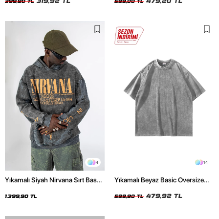
319,92 TL
479,20 TL
399,90 TL
599,00 TL
4
14
Yıkamalı Siyah Nirvana Sırt Baskılı
Yıkamalı Beyaz Basic Oversize
Unisex Oversize Hoodie
Unisex Tshirt
479,92 TL
1.399,90 TL
599,90 TL