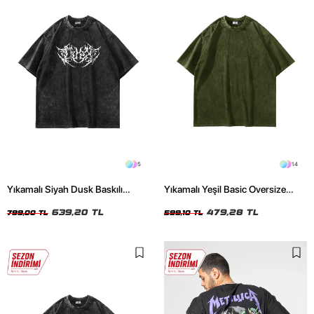
5
14
Yıkamalı Siyah Dusk Baskılı
Yıkamalı Yeşil Basic Oversize
Oversize Unisex Tshirt
Unisex Tshirt
639,20 TL
479,28 TL
799,00 TL
599,10 TL