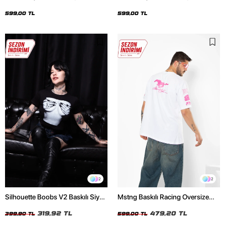
Oversize Unisex Siyah Tshirt
Oversize Unisex Beyaz Tshirt
599,00 TL
599,00 TL
2
2
Silhouette Boobs V2 Baskılı Siyah
Mstng Baskılı Racing Oversize
Crop Top
Unisex Beyaz Tshirt
319,92 TL
479,20 TL
399,90 TL
599,00 TL