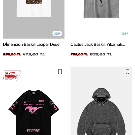
6
4
Dİmension Baskılı Leopar Desenli
Cactus Jack Baskılı Yıkamalı
24/1 Oversize Unisex Beyaz
Beyaz Unisex Oversize Tshirt
Tshirt
479,20 TL
639,20 TL
599,00 TL
799,00 TL