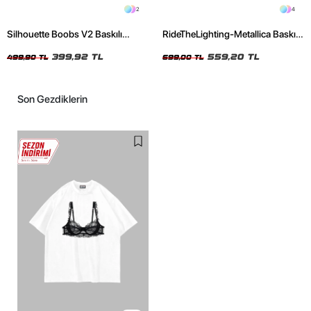
2
4
Silhouette Boobs V2 Baskılı
RideTheLighting-Metallica Baskılı
Relaxed Fit Siyah Kadın Tshirt
Oversize Yıkamalı Siyah Unisex
399,92 TL
Tshirt
559,20 TL
499,90 TL
699,00 TL
Son Gezdiklerin