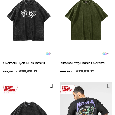
5
14
Yıkamalı Siyah Dusk Baskılı
Yıkamalı Yeşil Basic Oversize
Oversize Unisex Tshirt
Unisex Tshirt
639,20 TL
479,28 TL
799,00 TL
599,10 TL