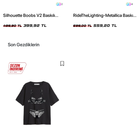
2
4
Silhouette Boobs V2 Baskılı
RideTheLighting-Metallica Baskılı
Relaxed Fit Siyah Kadın Tshirt
Oversize Yıkamalı Siyah Unisex
399,92 TL
Tshirt
559,20 TL
499,90 TL
699,00 TL
Son Gezdiklerin