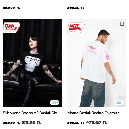
Oversize Unisex Siyah Tshirt
Oversize Unisex Beyaz Tshirt
599,00 TL
599,00 TL
2
2
Silhouette Boobs V2 Baskılı Siyah
Mstng Baskılı Racing Oversize
Crop Top
Unisex Beyaz Tshirt
319,92 TL
479,20 TL
399,90 TL
599,00 TL