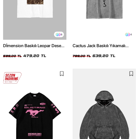
6
4
Dİmension Baskılı Leopar Desenli
Cactus Jack Baskılı Yıkamalı
24/1 Oversize Unisex Beyaz
Beyaz Unisex Oversize Tshirt
Tshirt
479,20 TL
639,20 TL
599,00 TL
799,00 TL