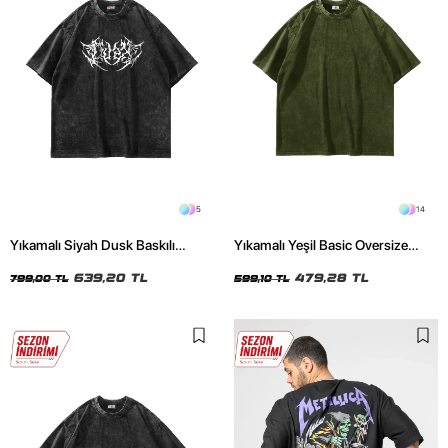
5
14
Yıkamalı Siyah Dusk Baskılı
Yıkamalı Yeşil Basic Oversize
Oversize Unisex Tshirt
Unisex Tshirt
639,20 TL
479,28 TL
799,00 TL
599,10 TL