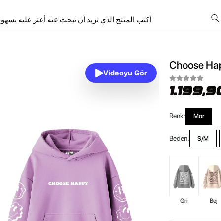
Choose Hap
Videoyu Gör
1.199,9
Renk:
Mor
Beden:
S/M
Gri
Bej