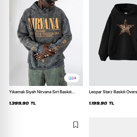
4
Yıkamalı Siyah Nirvana Sırt Baskılı
Leopar Starz Baskılı Over
Unisex Oversize Hoodie
Premium Siyah Hoodie
1.399,90 TL
1.199,90 TL