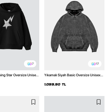
7
17
ning Star Oversize Unisex
Yıkamalı Siyah Basic Oversize Unisex
h Hoodie
Hoodie
1.099,90 TL