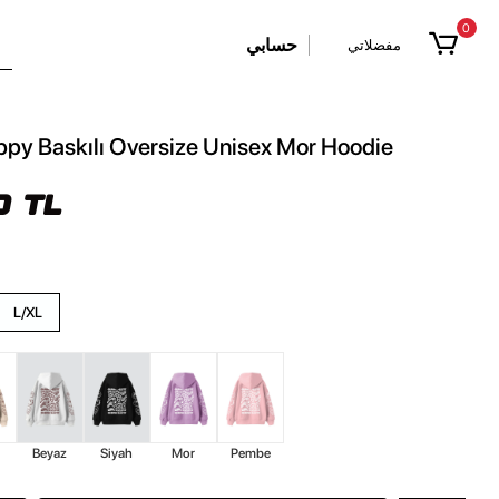
0
حسابي
مفضلاتي
py Baskılı Oversize Unisex Mor Hoodie
0 TL
L/XL
Beyaz
Siyah
Mor
Pembe