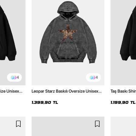
4
4
size Unisex
Leopar Starz Baskılı Oversize Unisex
Taş Baskı Shi
Premium Yıkamalı Siyah Hoodie
Premium Siya
1.399,90 TL
1.199,90 TL