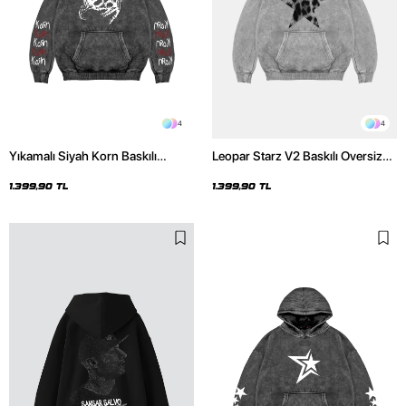
4
4
Yıkamalı Siyah Korn Baskılı
Leopar Starz V2 Baskılı Oversize
Oversize Unisex Hoodie
Unisex Premium Yıkamalı Beyaz
Hoodie
1.399,90 TL
1.399,90 TL