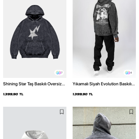
7
4
Shining Star Taş Baskılı Oversize
Yıkamalı Siyah Evolution Baskılı
Unisex Premium Yıkamalı Siyah
Oversize Unisex Kapüşonlu
Hoodie
Hoodie
1.399,90 TL
1.399,90 TL