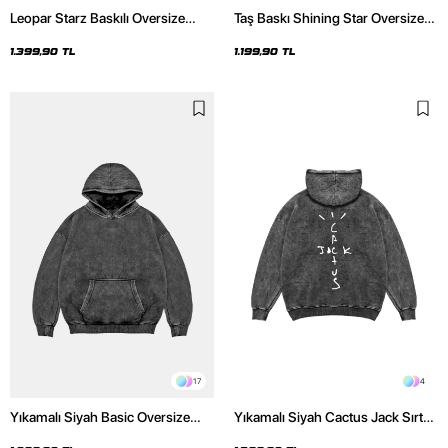
Leopar Starz Baskılı Oversize
Taş Baskı Shining Star Oversize
Unisex Premium Yıkamalı Siyah
Unisex Premium Siyah Hoodie
Hoodie
1.399,90 TL
1.199,90 TL
17
4
Yıkamalı Siyah Basic Oversize
Yıkamalı Siyah Cactus Jack Sırt
Unisex Hoodie
Baskılı Oversize Unisex Hoodie