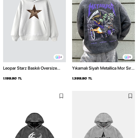
4
9
Leopar Starz Baskılı Oversize
Yıkamalı Siyah Metallica Mor Sırt
Unisex Premium Beyaz Hoodie
Baskılı Oversize Kapüşonlu
Hoodie
1.199,90 TL
1.399,90 TL