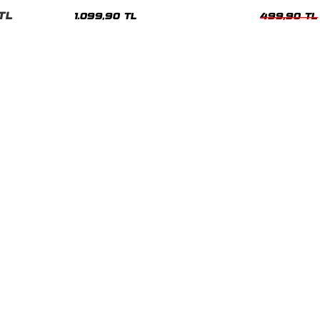
Hoodie
Siyah Kadın T
TL
1.099,90 TL
499,90 TL