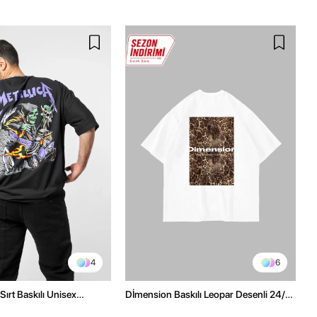
4
6
Sırt Baskılı Unisex
Dİmension Baskılı Leopar Desenli 24/1
h Tshirt
Oversize Unisex Beyaz Tshirt