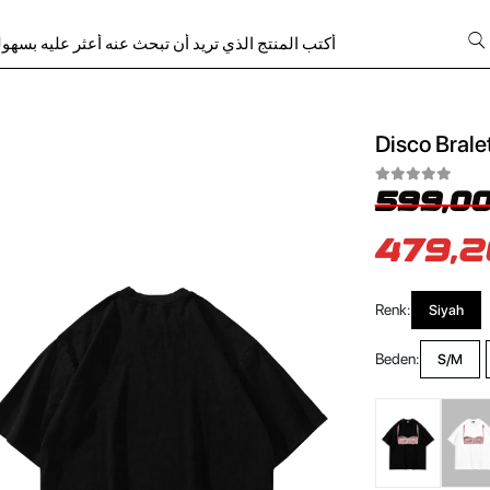
Disco Brale
599,00
479,2
Renk:
Siyah
Beden:
S/M