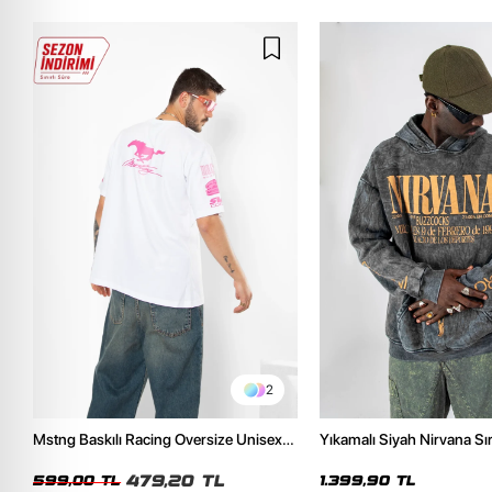
2
Mstng Baskılı Racing Oversize Unisex
Yıkamalı Siyah Nirvana Sır
Beyaz Tshirt
Unisex Oversize Hoodie
479,20 TL
599,00 TL
1.399,90 TL