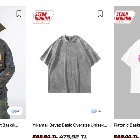
4
14
t Baskılı
Yıkamalı Beyaz Basic Oversize Unisex
Platonic Bask
Tshirt
Tshirt
479,92 TL
599,90 TL
599,00 TL