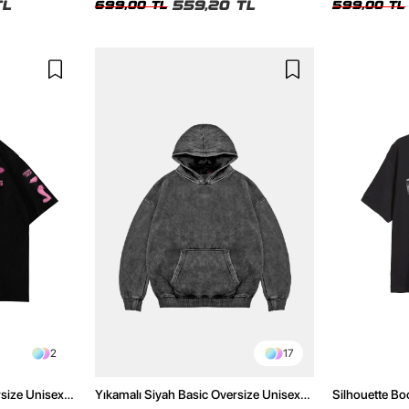
TL
559,20 TL
699,00 TL
599,00 TL
2
17
rsize Unisex
Yıkamalı Siyah Basic Oversize Unisex
Silhouette Bo