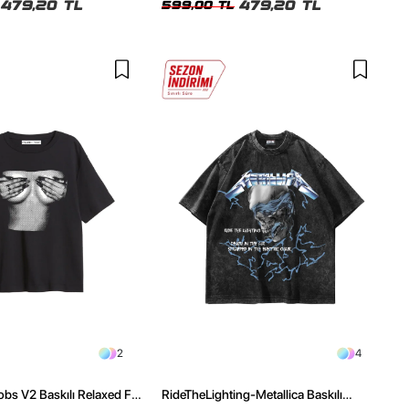
479,20 TL
479,20 TL
599,00 TL
2
4
obs V2 Baskılı Relaxed Fit
RideTheLighting-Metallica Baskılı