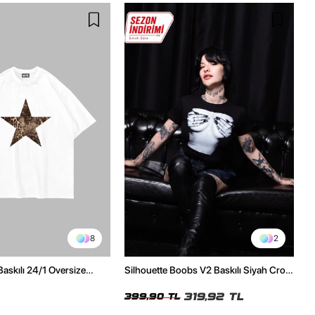
8
2
Baskılı 24/1 Oversize
Silhouette Boobs V2 Baskılı Siyah Crop
Tshirt
Top
319,92 TL
399,90 TL