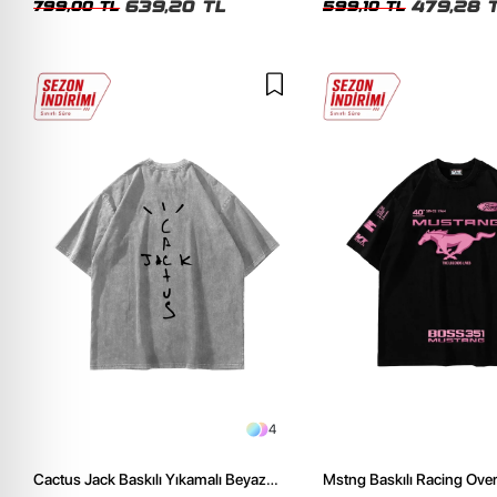
639,20 TL
479,28 
799,00 TL
599,10 TL
4
Cactus Jack Baskılı Yıkamalı Beyaz
Mstng Baskılı Racing Ove