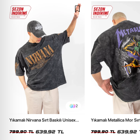
2
Yıkamalı Nirvana Sırt Baskılı Unisex
Yıkamalı Metallica Mor Sırt
Oversize Tshirt
Unisex Oversize Tshirt
639,92 TL
639,92 
799,90 TL
799,90 TL