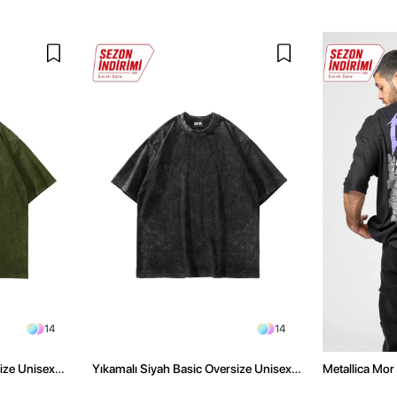
14
14
size Unisex
Yıkamalı Siyah Basic Oversize Unisex
Metallica Mor 
Tshirt
Oversize Siya