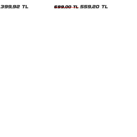
shirt
Oversize Yıkamalı Siyah Unisex Tshirt
399,92 TL
559,20 TL
699,00 TL