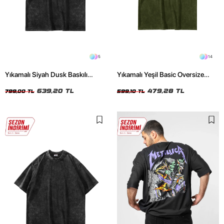
5
14
Yıkamalı Siyah Dusk Baskılı
Yıkamalı Yeşil Basic Oversize
Oversize Unisex Tshirt
Unisex Tshirt
639,20 TL
479,28 TL
799,00 TL
599,10 TL