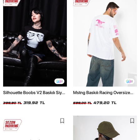
2
2
Silhouette Boobs V2 Baskılı Siyah
Mstng Baskılı Racing Oversize
Crop Top
Unisex Beyaz Tshirt
319,92 TL
479,20 TL
399,90 TL
599,00 TL