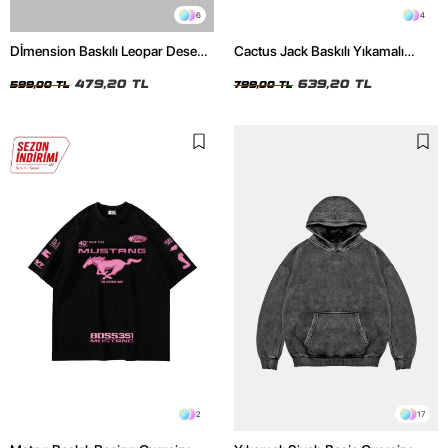
6
4
Dİmension Baskılı Leopar Desenli
Cactus Jack Baskılı Yıkamalı
24/1 Oversize Unisex Beyaz
Beyaz Unisex Oversize Tshirt
Tshirt
479,20 TL
639,20 TL
599,00 TL
799,00 TL
2
17