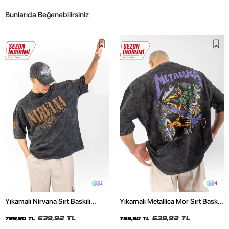
Bunlarıda Beğenebilirsiniz
2
4
Yıkamalı Nirvana Sırt Baskılı
Yıkamalı Metallica Mor Sırt Baskılı
Unisex Oversize Tshirt
Siyah Unisex Oversize Tshirt
639,92 TL
639,92 TL
799,90 TL
799,90 TL