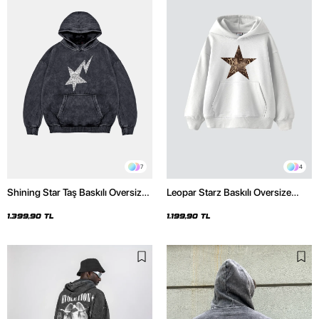
7
4
Shining Star Taş Baskılı Oversize
Leopar Starz Baskılı Oversize
Unisex Premium Yıkamalı Siyah
Unisex Premium Beyaz Hoodie
Hoodie
1.399,90 TL
1.199,90 TL