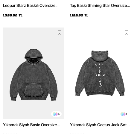
Leopar Starz Baskılı Oversize
Taş Baskı Shining Star Oversize
Unisex Premium Yıkamalı Siyah
Unisex Premium Siyah Hoodie
Hoodie
1.399,90 TL
1.199,90 TL
17
4
Yıkamalı Siyah Basic Oversize
Yıkamalı Siyah Cactus Jack Sırt
Unisex Hoodie
Baskılı Oversize Unisex Hoodie