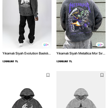
4
9
Yıkamalı Siyah Evolution Baskılı
Yıkamalı Siyah Metallica Mor Sırt
Oversize Unisex Kapüşonlu
Baskılı Oversize Kapüşonlu
Hoodie
Hoodie
1.399,90 TL
1.399,90 TL