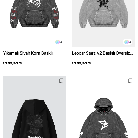
4
4
Yıkamalı Siyah Korn Baskılı
Leopar Starz V2 Baskılı Oversize
Oversize Unisex Hoodie
Unisex Premium Yıkamalı Beyaz
Hoodie
1.399,90 TL
1.399,90 TL