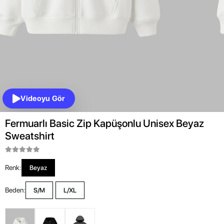
Videoyu Gör
Fermuarlı Basic Zip Kapüşonlu Unisex Beyaz
Sweatshirt
Renk:
Beyaz
Beden:
S/M
L/XL