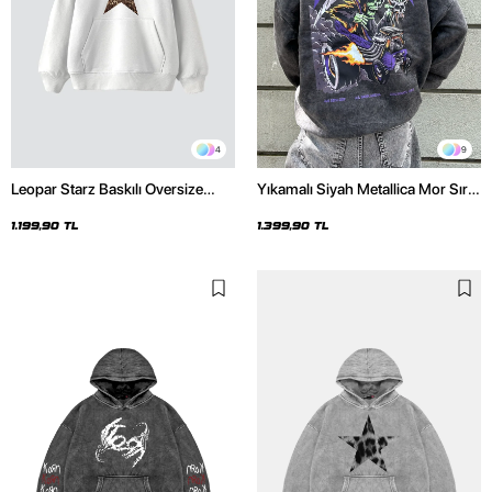
4
9
Leopar Starz Baskılı Oversize
Yıkamalı Siyah Metallica Mor Sırt
Unisex Premium Beyaz Hoodie
Baskılı Oversize Kapüşonlu
Hoodie
1.199,90 TL
1.399,90 TL