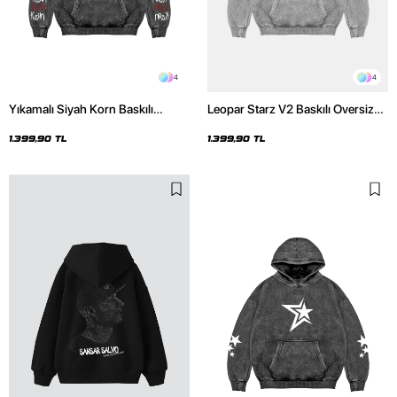
4
4
Yıkamalı Siyah Korn Baskılı
Leopar Starz V2 Baskılı Oversize
Oversize Unisex Hoodie
Unisex Premium Yıkamalı Beyaz
Hoodie
1.399,90 TL
1.399,90 TL