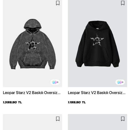
4
4
Leopar Starz V2 Baskılı Oversize
Leopar Starz V2 Baskılı Oversize
Unisex Premium Yıkamalı Siyah
Unisex Premium Siyah Hoodie
Hoodie
1.399,90 TL
1.199,90 TL