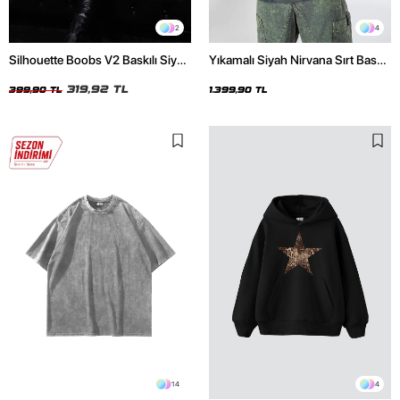
2
4
Silhouette Boobs V2 Baskılı Siyah
Yıkamalı Siyah Nirvana Sırt Baskılı
Crop Top
Unisex Oversize Hoodie
319,92 TL
399,90 TL
1.399,90 TL
14
4