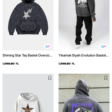
7
4
Shining Star Taş Baskılı Oversize
Yıkamalı Siyah Evolution Baskılı
Unisex Premium Yıkamalı Siyah
Oversize Unisex Kapüşonlu
Hoodie
Hoodie
1.399,90 TL
1.399,90 TL