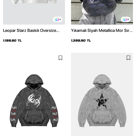
4
9
Leopar Starz Baskılı Oversize
Yıkamalı Siyah Metallica Mor Sırt
Unisex Premium Beyaz Hoodie
Baskılı Oversize Kapüşonlu
Hoodie
1.199,90 TL
1.399,90 TL