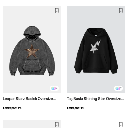
4
7
Leopar Starz Baskılı Oversize
Taş Baskı Shining Star Oversize
Unisex Premium Yıkamalı Siyah
Unisex Premium Siyah Hoodie
Hoodie
1.399,90 TL
1.199,90 TL