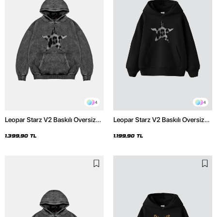
4
4
Leopar Starz V2 Baskılı Oversize
Leopar Starz V2 Baskılı Oversize
Unisex Premium Yıkamalı Siyah
Unisex Premium Siyah Hoodie
Hoodie
1.399,90 TL
1.199,90 TL