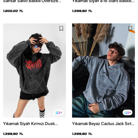
Sansar Salvo Baskılı Oversize
Yıkamalı Siyah 816 Stars Baskılı
Unisex Siyah Hoodie
Oversize Unisex Hoodie
1.200,00 TL
1.399,90 TL
4
4
Yıkamalı Siyah Kırmızı Dusk
Yıkamalı Beyaz Cactus Jack Sırt
Baskılı Oversize Unisex Hoodie
Baskılı Oversize Unisex Hoodie
1.399,90 TL
1.399,90 TL