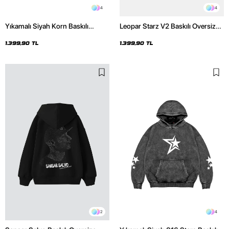
4
4
Yıkamalı Siyah Korn Baskılı
Leopar Starz V2 Baskılı Oversize
Oversize Unisex Hoodie
Unisex Premium Yıkamalı Beyaz
Hoodie
1.399,90 TL
1.399,90 TL
2
4