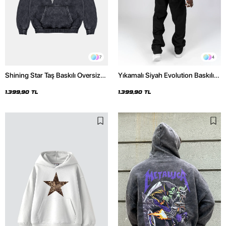
7
4
Shining Star Taş Baskılı Oversize
Yıkamalı Siyah Evolution Baskılı
Unisex Premium Yıkamalı Siyah
Oversize Unisex Kapüşonlu
Hoodie
Hoodie
1.399,90 TL
1.399,90 TL