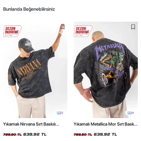
Bunlarıda Beğenebilirsiniz
2
4
Yıkamalı Nirvana Sırt Baskılı
Yıkamalı Metallica Mor Sırt Baskılı
Unisex Oversize Tshirt
Siyah Unisex Oversize Tshirt
639,92 TL
639,92 TL
799,90 TL
799,90 TL