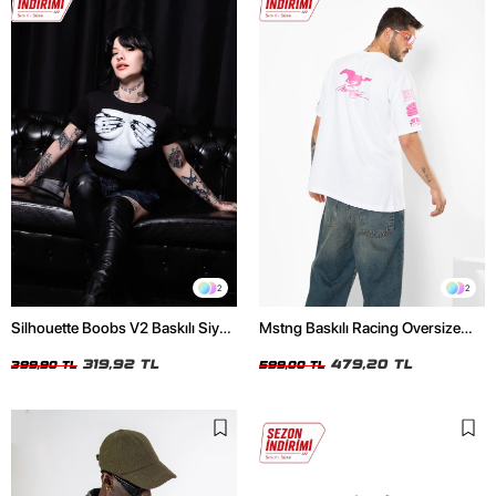
2
2
Silhouette Boobs V2 Baskılı Siyah
Mstng Baskılı Racing Oversize
Crop Top
Unisex Beyaz Tshirt
319,92 TL
479,20 TL
399,90 TL
599,00 TL