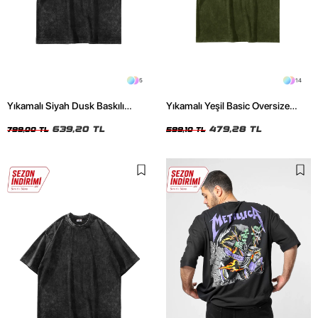
5
14
Yıkamalı Siyah Dusk Baskılı
Yıkamalı Yeşil Basic Oversize
Oversize Unisex Tshirt
Unisex Tshirt
639,20 TL
479,28 TL
799,00 TL
599,10 TL