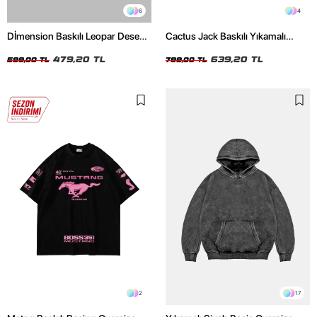
6
4
Dİmension Baskılı Leopar Desenli
Cactus Jack Baskılı Yıkamalı
24/1 Oversize Unisex Beyaz
Beyaz Unisex Oversize Tshirt
Tshirt
479,20 TL
639,20 TL
599,00 TL
799,00 TL
2
17