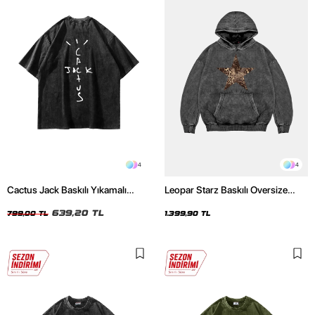
4
4
Cactus Jack Baskılı Yıkamalı
Leopar Starz Baskılı Oversize
Siyah Unisex Oversize Tshirt
Unisex Premium Yıkamalı Siyah
639,20 TL
Hoodie
799,00 TL
1.399,90 TL