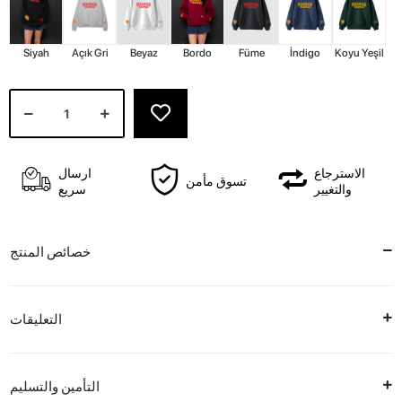
Siyah
Açık Gri
Beyaz
Bordo
Füme
İndigo
Koyu Yeşil
الاسترجاع
ارسال
تسوق مأمن
والتغيير
سريع
خصائص المنتج
التعليقات
التأمين والتسليم