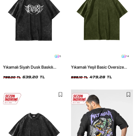
5
14
Yıkamalı Siyah Dusk Baskılı
Yıkamalı Yeşil Basic Oversize
Oversize Unisex Tshirt
Unisex Tshirt
639,20 TL
479,28 TL
799,00 TL
599,10 TL