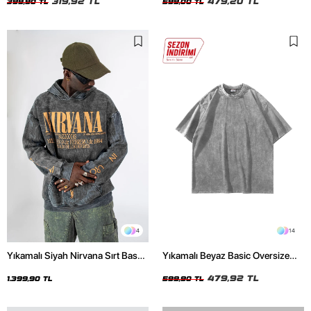
319,92 TL
479,20 TL
399,90 TL
599,00 TL
4
14
Yıkamalı Siyah Nirvana Sırt Baskılı
Yıkamalı Beyaz Basic Oversize
Unisex Oversize Hoodie
Unisex Tshirt
479,92 TL
1.399,90 TL
599,90 TL