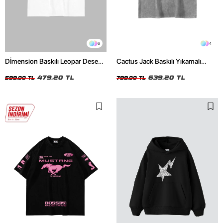
6
4
Dİmension Baskılı Leopar Desenli
Cactus Jack Baskılı Yıkamalı
24/1 Oversize Unisex Beyaz
Beyaz Unisex Oversize Tshirt
Tshirt
479,20 TL
639,20 TL
599,00 TL
799,00 TL