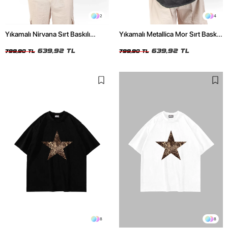
2
4
Yıkamalı Nirvana Sırt Baskılı
Yıkamalı Metallica Mor Sırt Baskılı
Unisex Oversize Tshirt
Siyah Unisex Oversize Tshirt
639,92 TL
639,92 TL
799,90 TL
799,90 TL
8
8