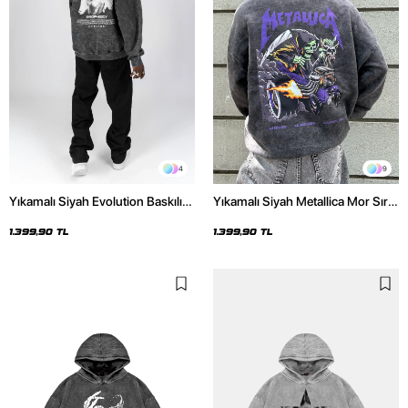
4
9
Yıkamalı Siyah Evolution Baskılı
Yıkamalı Siyah Metallica Mor Sırt
Oversize Unisex Kapüşonlu
Baskılı Oversize Kapüşonlu
Hoodie
Hoodie
1.399,90 TL
1.399,90 TL