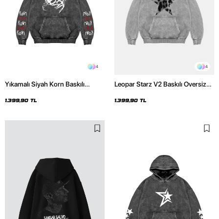
4
4
Yıkamalı Siyah Korn Baskılı
Leopar Starz V2 Baskılı Oversize
Oversize Unisex Hoodie
Unisex Premium Yıkamalı Beyaz
Hoodie
1.399,90 TL
1.399,90 TL