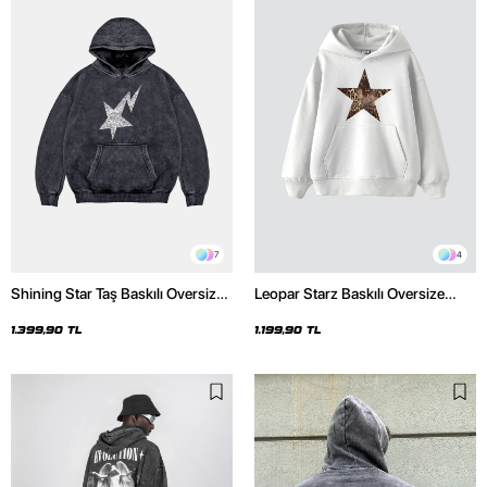
7
4
Shining Star Taş Baskılı Oversize
Leopar Starz Baskılı Oversize
Unisex Premium Yıkamalı Siyah
Unisex Premium Beyaz Hoodie
Hoodie
1.399,90 TL
1.199,90 TL