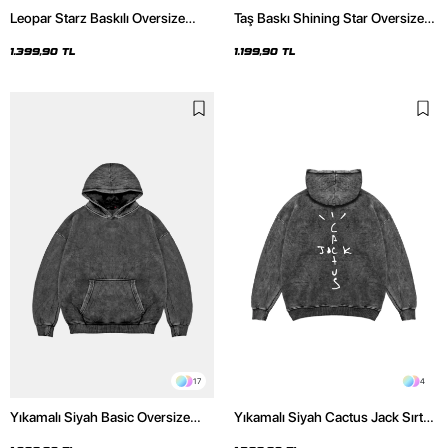
Leopar Starz Baskılı Oversize
Taş Baskı Shining Star Oversize
Unisex Premium Yıkamalı Siyah
Unisex Premium Siyah Hoodie
Hoodie
1.399,90 TL
1.199,90 TL
17
4
Yıkamalı Siyah Basic Oversize
Yıkamalı Siyah Cactus Jack Sırt
Unisex Hoodie
Baskılı Oversize Unisex Hoodie