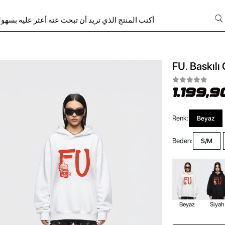
FU. Baskılı
1.199,9
Renk:
Beyaz
Beden:
S/M
Beyaz
Siyah