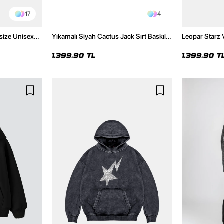
17
4
size Unisex
Yıkamalı Siyah Cactus Jack Sırt Baskılı
Leopar Starz 
Oversize Unisex Hoodie
Premium Yıka
1.399,90 TL
1.399,90 T