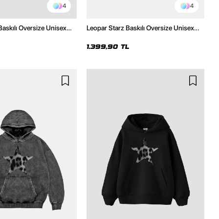
4
4
Baskılı Oversize Unisex
Leopar Starz Baskılı Oversize Unisex
h Hoodie
Premium Yıkamalı Siyah Hoodie
1.399,90 TL