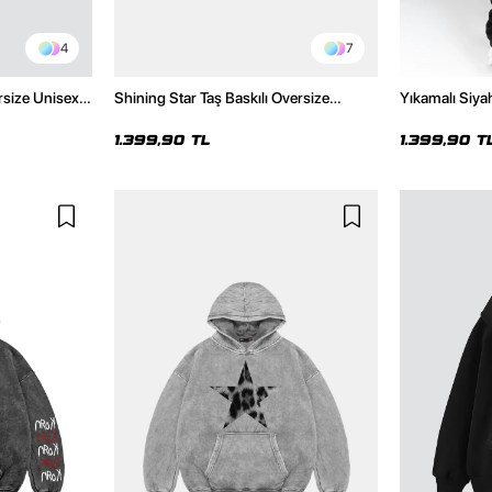
4
7
rsize Unisex
Shining Star Taş Baskılı Oversize
Yıkamalı Siyah
Unisex Premium Yıkamalı Siyah Hoodie
Oversize Uni
1.399,90 TL
1.399,90 T