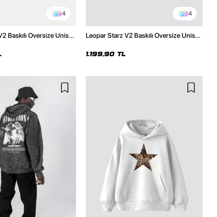
4
4
V2 Baskılı Oversize Unisex
Leopar Starz V2 Baskılı Oversize Unisex
malı Siyah Hoodie
Premium Siyah Hoodie
L
1.199,90 TL