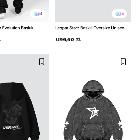
4
4
 Evolution Baskılı
Leopar Starz Baskılı Oversize Unisex
sex Kapüşonlu Hoodie
Premium Beyaz Hoodie
L
1.199,90 TL