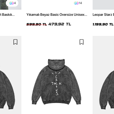
4
14
t Baskılı
Yıkamalı Beyaz Basic Oversize Unisex
Leopar Starz 
Tshirt
Premium Siya
479,92 TL
599,90 TL
1.199,90 TL