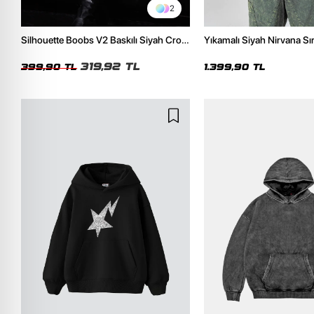
2
Silhouette Boobs V2 Baskılı Siyah Crop
Yıkamalı Siyah Nirvana Sır
Top
Unisex Oversize Hoodie
319,92 TL
399,90 TL
1.399,90 TL