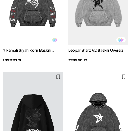
4
4
Yıkamalı Siyah Korn Baskılı
Leopar Starz V2 Baskılı Oversize
Oversize Unisex Hoodie
Unisex Premium Yıkamalı Beyaz
Hoodie
1.399,90 TL
1.399,90 TL