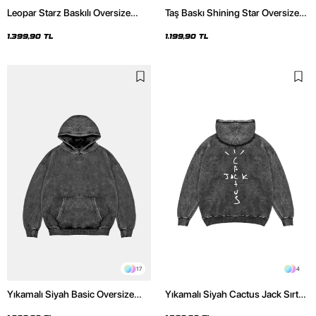
Leopar Starz Baskılı Oversize
Taş Baskı Shining Star Oversize
Unisex Premium Yıkamalı Siyah
Unisex Premium Siyah Hoodie
Hoodie
1.399,90 TL
1.199,90 TL
17
4
Yıkamalı Siyah Basic Oversize
Yıkamalı Siyah Cactus Jack Sırt
Unisex Hoodie
Baskılı Oversize Unisex Hoodie