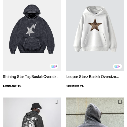
7
4
Shining Star Taş Baskılı Oversize
Leopar Starz Baskılı Oversize
Unisex Premium Yıkamalı Siyah
Unisex Premium Beyaz Hoodie
Hoodie
1.399,90 TL
1.199,90 TL