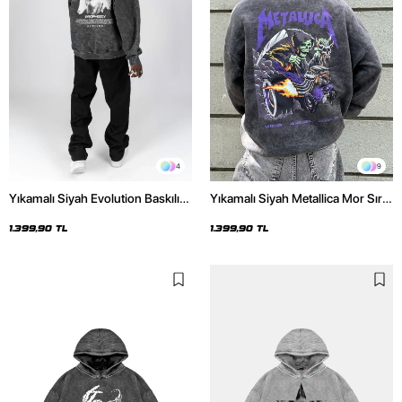
4
9
Yıkamalı Siyah Evolution Baskılı
Yıkamalı Siyah Metallica Mor Sırt
Oversize Unisex Kapüşonlu
Baskılı Oversize Kapüşonlu
Hoodie
Hoodie
1.399,90 TL
1.399,90 TL