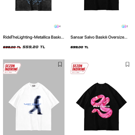
4
2
RideTheLighting-Metallica Baskılı
Sansar Salvo Baskılı Oversize
Oversize Yıkamalı Siyah Unisex
Unisex Siyah Tshirt
Tshirt
559,20 TL
699,00 TL
699,00 TL