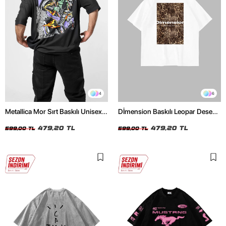
4
6
Metallica Mor Sırt Baskılı Unisex
Dİmension Baskılı Leopar Desenli
Oversize Siyah Tshirt
24/1 Oversize Unisex Beyaz
479,20 TL
Tshirt
479,20 TL
599,00 TL
599,00 TL