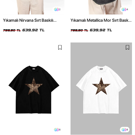
2
4
Yıkamalı Nirvana Sırt Baskılı
Yıkamalı Metallica Mor Sırt Baskılı
Unisex Oversize Tshirt
Siyah Unisex Oversize Tshirt
639,92 TL
639,92 TL
799,90 TL
799,90 TL
8
8