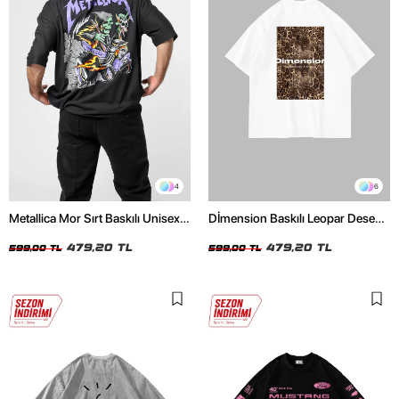
4
6
Metallica Mor Sırt Baskılı Unisex
Dİmension Baskılı Leopar Desenli
Oversize Siyah Tshirt
24/1 Oversize Unisex Beyaz
479,20 TL
Tshirt
479,20 TL
599,00 TL
599,00 TL