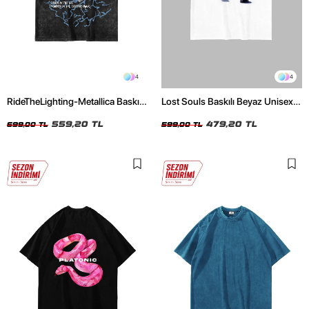
4
4
RideTheLighting-Metallica Baskılı
Lost Souls Baskılı Beyaz Unisex
Oversize Yıkamalı Siyah Unisex
Oversize Tshirt
Tshirt
559,20 TL
479,20 TL
699,00 TL
599,00 TL