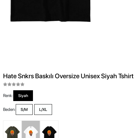
Hate Snkrs Baskılı Oversize Unisex Siyah Tshirt
Renk:
Siyah
Beden:
S/M
L/XL