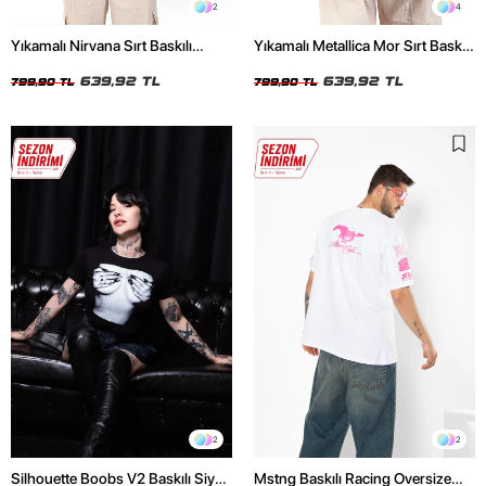
2
4
Yıkamalı Nirvana Sırt Baskılı
Yıkamalı Metallica Mor Sırt Baskılı
Unisex Oversize Tshirt
Siyah Unisex Oversize Tshirt
639,92 TL
639,92 TL
799,90 TL
799,90 TL
2
2
Silhouette Boobs V2 Baskılı Siyah
Mstng Baskılı Racing Oversize