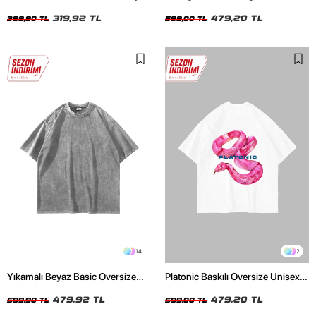
Crop Top
Unisex Beyaz Tshirt
319,92 TL
479,20 TL
399,90 TL
599,00 TL
14
2
Yıkamalı Beyaz Basic Oversize
Platonic Baskılı Oversize Unisex
Unisex Tshirt
Beyaz Tshirt
479,92 TL
479,20 TL
599,90 TL
599,00 TL