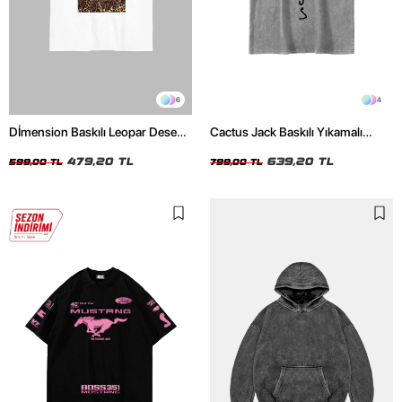
6
4
Dİmension Baskılı Leopar Desenli
Cactus Jack Baskılı Yıkamalı
24/1 Oversize Unisex Beyaz
Beyaz Unisex Oversize Tshirt
Tshirt
479,20 TL
639,20 TL
599,00 TL
799,00 TL