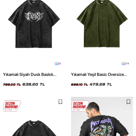
5
14
Yıkamalı Siyah Dusk Baskılı
Yıkamalı Yeşil Basic Oversize
Oversize Unisex Tshirt
Unisex Tshirt
639,20 TL
479,28 TL
799,00 TL
599,10 TL