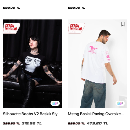
Oversize Unisex Siyah Tshirt
Oversize Unisex Beyaz Tshirt
599,00 TL
599,00 TL
2
2
Silhouette Boobs V2 Baskılı Siyah
Mstng Baskılı Racing Oversize
Crop Top
Unisex Beyaz Tshirt
319,92 TL
479,20 TL
399,90 TL
599,00 TL