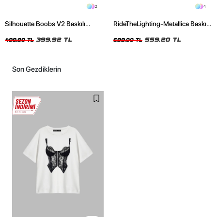
2
4
Silhouette Boobs V2 Baskılı
RideTheLighting-Metallica Baskılı
Relaxed Fit Siyah Kadın Tshirt
Oversize Yıkamalı Siyah Unisex
399,92 TL
Tshirt
559,20 TL
499,90 TL
699,00 TL
Son Gezdiklerin