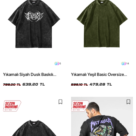
5
14
Yıkamalı Siyah Dusk Baskılı
Yıkamalı Yeşil Basic Oversize
Oversize Unisex Tshirt
Unisex Tshirt
639,20 TL
479,28 TL
799,00 TL
599,10 TL