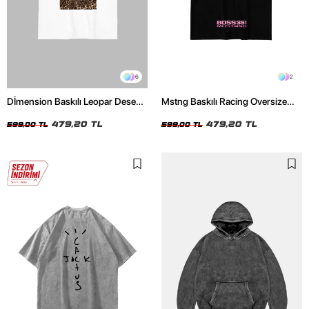
6
2
Dİmension Baskılı Leopar Desenli
Mstng Baskılı Racing Oversize
24/1 Oversize Unisex Beyaz
Unisex Siyah Tshirt
Tshirt
479,20 TL
479,20 TL
599,00 TL
599,00 TL