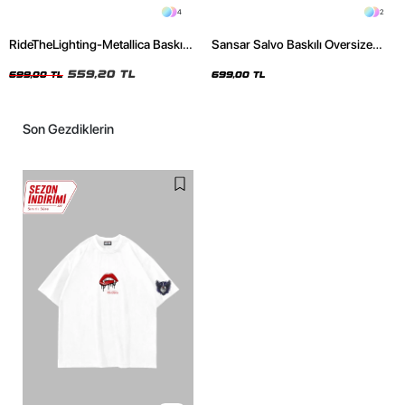
4
2
RideTheLighting-Metallica Baskılı
Sansar Salvo Baskılı Oversize
Oversize Yıkamalı Siyah Unisex
Unisex Siyah Tshirt
Tshirt
559,20 TL
699,00 TL
699,00 TL
Son Gezdiklerin