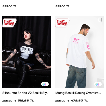
Oversize Unisex Siyah Tshirt
Oversize Unisex Beyaz Tshirt
599,00 TL
599,00 TL
2
2
Silhouette Boobs V2 Baskılı Siyah
Mstng Baskılı Racing Oversize
Crop Top
Unisex Beyaz Tshirt
319,92 TL
479,20 TL
399,90 TL
599,00 TL