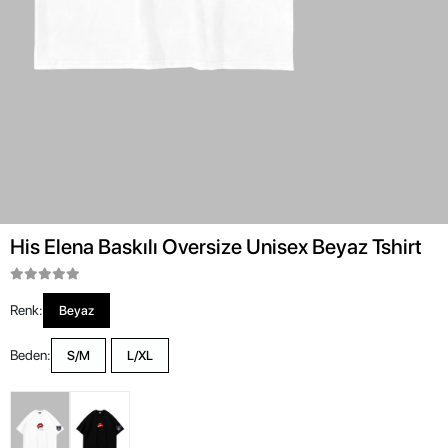
His Elena Baskılı Oversize Unisex Beyaz Tshirt
Renk:
Beyaz
Beden:
S/M
L/XL