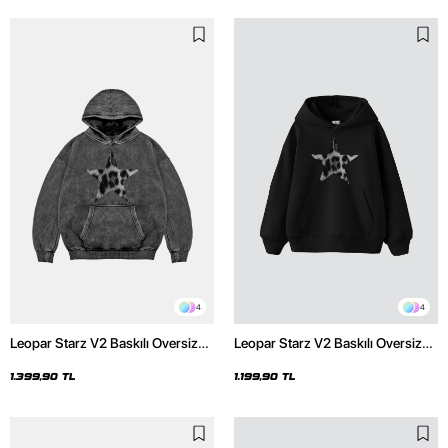
4
4
Leopar Starz V2 Baskılı Oversize
Leopar Starz V2 Baskılı Oversize
Unisex Premium Yıkamalı Siyah
Unisex Premium Siyah Hoodie
Hoodie
1.399,90 TL
1.199,90 TL