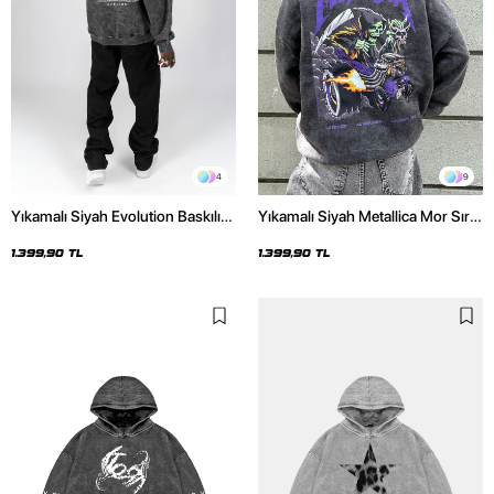
4
9
Yıkamalı Siyah Evolution Baskılı
Yıkamalı Siyah Metallica Mor Sırt
Oversize Unisex Kapüşonlu
Baskılı Oversize Kapüşonlu
Hoodie
Hoodie
1.399,90 TL
1.399,90 TL