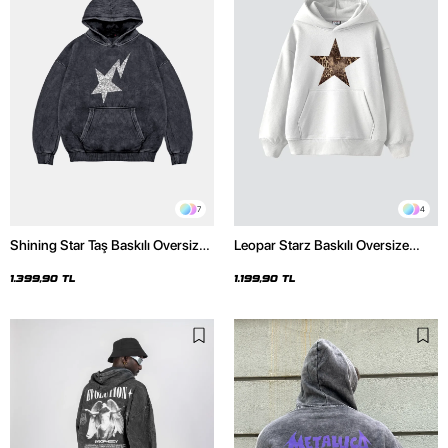
7
4
Shining Star Taş Baskılı Oversize
Leopar Starz Baskılı Oversize
Unisex Premium Yıkamalı Siyah
Unisex Premium Beyaz Hoodie
Hoodie
1.399,90 TL
1.199,90 TL