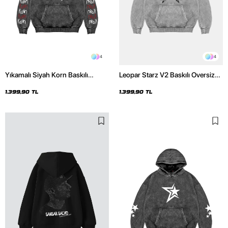
4
4
Yıkamalı Siyah Korn Baskılı
Leopar Starz V2 Baskılı Oversize
Oversize Unisex Hoodie
Unisex Premium Yıkamalı Beyaz
Hoodie
1.399,90 TL
1.399,90 TL